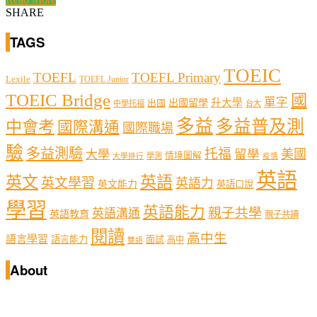
SHARE
TAGS
TOEIC
TOEFL
TOEFL Primary
Lexile
TOEFL Junior
TOEIC Bridge
國
單字
出國留學
升大學
出國
中學托福
台大
多益
多益普及測
中會考
國際溝通
國際職場
驗
多益測驗
托福
留學
美國
大學
情境圖解
學測
大學排行
疫情
英語
英文
英語
英文學習
英語力
英文能力
英語口說
學習
英語能力
親子共學
英語溝通
英語教育
親子共讀
閱讀
高中生
語言學習
語言能力
面試
高中
雙語
About