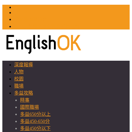
TOEIC
TOEFL
英文教師聯誼會
GEAT 台灣全球化教育推廣協會
深度報導
人物
校園
職場
多益攻略
時事
國際職場
多益650分以上
多益450-650分
多益450分以下