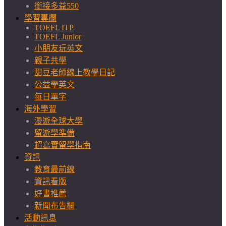
銜接多益550
學習專欄
TOEFL ITP
TOEFL Junior
小朋友玩英文
親子共學
甜豆老師線上教學日記
公益學英文
每日單字
海外學習
漫遊全球大學
留遊學準備
超寫實留學指南
資訊
教育最前線
資訊看版
好書推薦
新聞布告欄
活動訊息