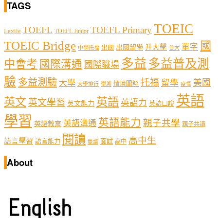
TAGS
TOEIC
TOEFL
TOEFL Primary
Lexile
TOEFL Junior
TOEIC Bridge
國
單字
出國留學
升大學
出國
中學托福
台大
多益
多益普及測
中會考
國際溝通
國際職場
驗
多益測驗
托福
留學
美國
大學
情境圖解
學測
大學排行
疫情
英語
英文
英語
英文學習
英語力
英文能力
英語口說
學習
英語能力
親子共學
英語溝通
英語教育
親子共讀
閱讀
高中生
語言學習
語言能力
面試
高中
雙語
About