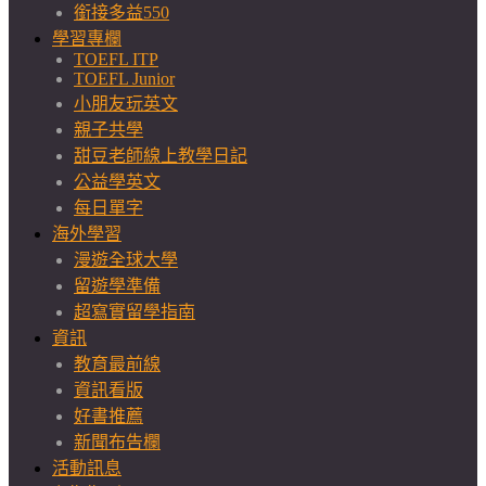
銜接多益550
學習專欄
TOEFL ITP
TOEFL Junior
小朋友玩英文
親子共學
甜豆老師線上教學日記
公益學英文
每日單字
海外學習
漫遊全球大學
留遊學準備
超寫實留學指南
資訊
教育最前線
資訊看版
好書推薦
新聞布告欄
活動訊息