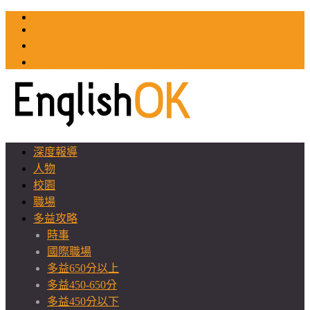
TOEIC
TOEFL
英文教師聯誼會
GEAT 台灣全球化教育推廣協會
深度報導
人物
校園
職場
多益攻略
時事
國際職場
多益650分以上
多益450-650分
多益450分以下