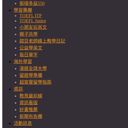
銜接多益550
學習專欄
TOEFL ITP
TOEFL Junior
小朋友玩英文
親子共學
甜豆老師線上教學日記
公益學英文
每日單字
海外學習
漫遊全球大學
留遊學準備
超寫實留學指南
資訊
教育最前線
資訊看版
好書推薦
新聞布告欄
活動訊息