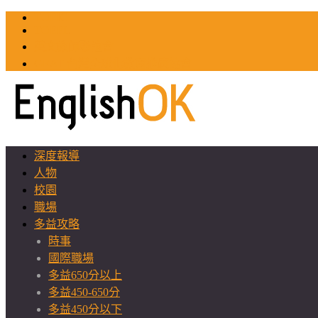
TOEIC
TOEFL
英文教師聯誼會
GEAT 台灣全球化教育推廣協會
深度報導
人物
校園
職場
多益攻略
時事
國際職場
多益650分以上
多益450-650分
多益450分以下