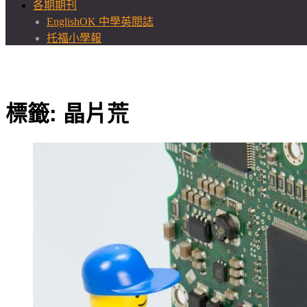
各期期刊
EnglishOK 中學英閱誌
托福小學報
標籤:
晶片荒