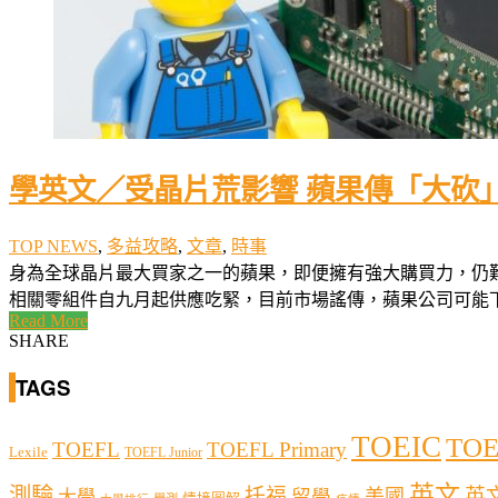
學英文／受晶片荒影響 蘋果傳「大砍」
TOP NEWS
,
多益攻略
,
文章
,
時事
身為全球晶片最大買家之一的蘋果，即便擁有強大購買力，仍難逃
相關零組件自九月起供應吃緊，目前市場謠傳，蘋果公司可能下修今年
Read More
SHARE
TAGS
TOEIC
TOE
TOEFL
TOEFL Primary
Lexile
TOEFL Junior
英文
測驗
托福
英
留學
美國
大學