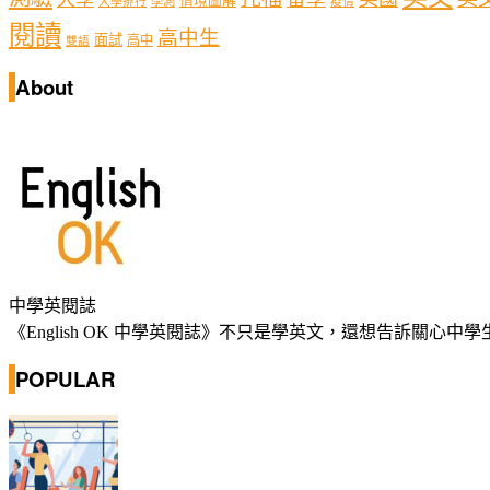
情境圖解
學測
大學排行
疫情
閱讀
高中生
面試
高中
雙語
About
中學英閱誌
《English OK 中學英閱誌》不只是學英文，還想告訴關
POPULAR