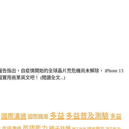
，自疫情開始的全球晶片荒危機尚未解除， iPhone 13
用商業英文吧！ (閱讀全文...)
多益
多益普及測驗
國際溝通
多益
國際職場
英語能力
親子共學
英語溝通
育
語言學習