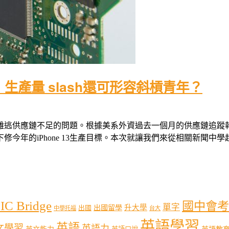
生產量 slash還可形容斜槓青年？
供應鏈不足的問題。根據美系外資過去一個月的供應鏈追蹤報告指出
的iPhone 13生產目標。本次就讓我們來從相關新聞中學超實
IC Bridge
國中會考
單字
出國留學
升大學
出國
中學托福
台大
英語學習
英語
文學習
英語力
英語教