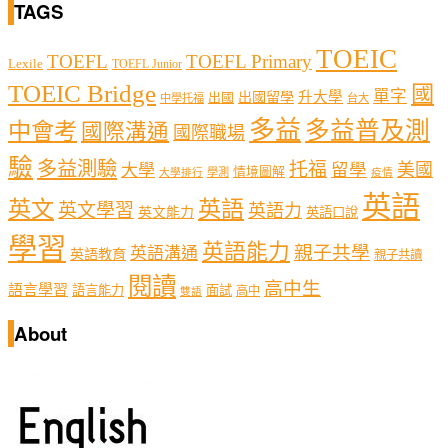
TAGS
TOEIC
TOEFL
TOEFL Primary
Lexile
TOEFL Junior
TOEIC Bridge
國
單字
出國留學
升大學
出國
中學托福
台大
多益
多益普及測
中會考
國際溝通
國際職場
驗
多益測驗
托福
留學
美國
大學
情境圖解
學測
大學排行
疫情
英語
英文
英語
英文學習
英語力
英文能力
英語口說
學習
英語能力
親子共學
英語溝通
英語教育
親子共讀
閱讀
高中生
語言學習
語言能力
面試
高中
雙語
About