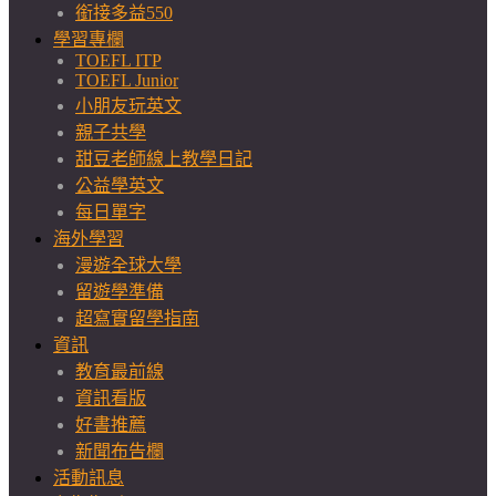
銜接多益550
學習專欄
TOEFL ITP
TOEFL Junior
小朋友玩英文
親子共學
甜豆老師線上教學日記
公益學英文
每日單字
海外學習
漫遊全球大學
留遊學準備
超寫實留學指南
資訊
教育最前線
資訊看版
好書推薦
新聞布告欄
活動訊息