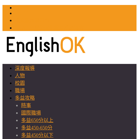
TOEIC
TOEFL
英文教師聯誼會
GEAT 台灣全球化教育推廣協會
深度報導
人物
校園
職場
多益攻略
時事
國際職場
多益650分以上
多益450-650分
多益450分以下