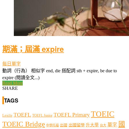
期滿；屆滿 expire
每日單字
動詞（行為） 相似字 end, die 搭配詞 sth + expire, be due to
expire (閱讀全文...)
Read More
SHARE
TAGS
TOEIC
TOEFL
TOEFL Primary
Lexile
TOEFL Junior
TOEIC Bridge
國
單字
出國留學
升大學
出國
中學托福
台大