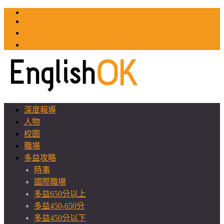
TOEIC
TOEFL
英文教師聯誼會
GEAT 台灣全球化教育推廣協會
深度報導
人物
校園
職場
多益攻略
時事
國際職場
多益650分以上
多益450-650分
多益450分以下