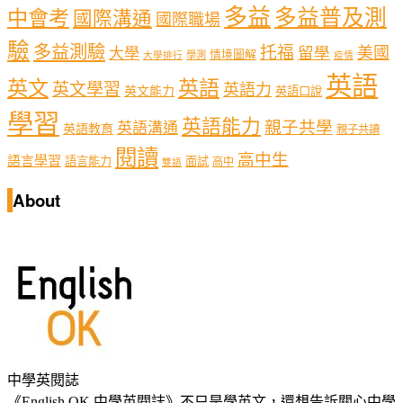
多益
多益普及測
中會考
國際溝通
國際職場
驗
多益測驗
托福
留學
美國
大學
情境圖解
學測
大學排行
疫情
英語
英文
英語
英文學習
英語力
英文能力
英語口說
學習
英語能力
親子共學
英語溝通
英語教育
親子共讀
閱讀
高中生
語言學習
語言能力
面試
高中
雙語
About
中學英閱誌
《English OK 中學英閱誌》不只是學英文，還想告訴關心中學