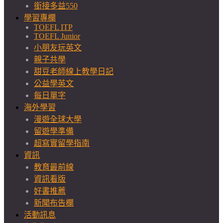
銜接多益550
學習專欄
TOEFL ITP
TOEFL Junior
小朋友玩英文
親子共學
甜豆老師線上教學日記
公益學英文
每日單字
海外學習
漫遊全球大學
留遊學準備
超寫實留學指南
資訊
教育最前線
資訊看版
好書推薦
新聞布告欄
活動訊息