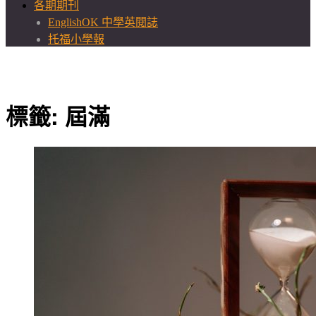
各期期刊
EnglishOK 中學英閱誌
托福小學報
標籤:
屆滿