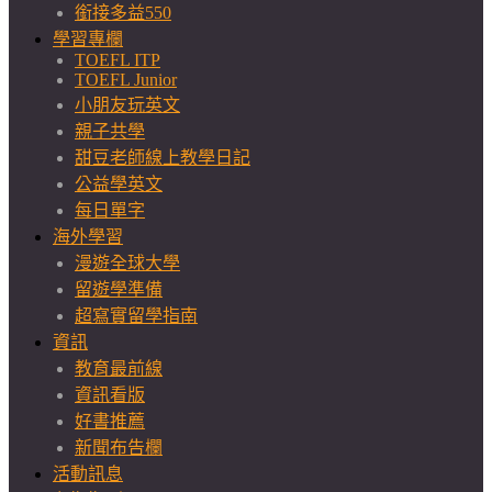
銜接多益550
學習專欄
TOEFL ITP
TOEFL Junior
小朋友玩英文
親子共學
甜豆老師線上教學日記
公益學英文
每日單字
海外學習
漫遊全球大學
留遊學準備
超寫實留學指南
資訊
教育最前線
資訊看版
好書推薦
新聞布告欄
活動訊息