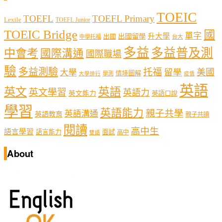
TOEIC
TOEFL
TOEFL Primary
Lexile
TOEFL Junior
TOEIC Bridge
國
單字
出國留學
升大學
出國
中學托福
台大
多益
多益普及測
中會考
國際溝通
國際職場
驗
多益測驗
托福
留學
美國
大學
情境圖解
學測
大學排行
疫情
英語
英文
英語
英文學習
英語力
英文能力
英語口說
學習
英語能力
親子共學
英語溝通
英語教育
親子共讀
閱讀
高中生
語言學習
語言能力
面試
高中
雙語
About