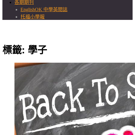
各期期刊
EnglishOK 中學英閱誌
托福小學報
標籤:
學子