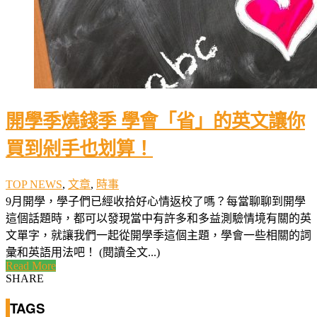
開學季燒錢季 學會「省」的英文讓你
買到剁手也划算！
TOP NEWS
,
文章
,
時事
9月開學，學子們已經收拾好心情返校了嗎？每當聊聊到開學
這個話題時，都可以發現當中有許多和多益測驗情境有關的英
文單字，就讓我們一起從開學季這個主題，學會一些相關的詞
彙和英語用法吧！ (閱讀全文...)
Read More
SHARE
TAGS