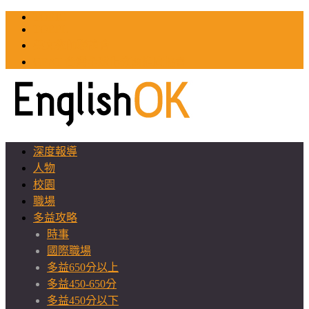
TOEIC
TOEFL
英文教師聯誼會
GEAT 台灣全球化教育推廣協會
深度報導
人物
校園
職場
多益攻略
時事
國際職場
多益650分以上
多益450-650分
多益450分以下