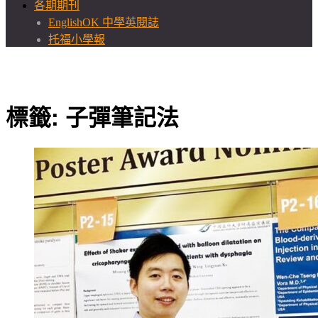
各期期刊
EnglishOK 中學英閱誌
托福小學報
標籤:
子彈筆記法