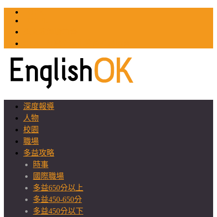
TOEIC
TOEFL
英文教師聯誼會
GEAT 台灣全球化教育推廣協會
深度報導
人物
校園
職場
多益攻略
時事
國際職場
多益650分以上
多益450-650分
多益450分以下