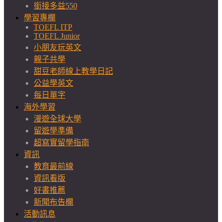
銜接多益550
學習專欄
TOEFL ITP
TOEFL Junior
小朋友玩英文
親子共學
甜豆老師線上教學日記
公益學英文
每日單字
海外學習
漫遊全球大學
留遊學準備
超寫實留學指南
資訊
教育最前線
資訊看版
好書推薦
新聞布告欄
活動訊息