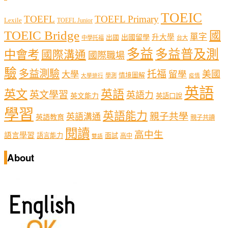
TOEIC
TOEFL
TOEFL Primary
Lexile
TOEFL Junior
TOEIC Bridge
國
單字
出國留學
升大學
出國
中學托福
台大
多益
多益普及測
中會考
國際溝通
國際職場
驗
多益測驗
托福
留學
美國
大學
情境圖解
學測
大學排行
疫情
英語
英文
英語
英文學習
英語力
英文能力
英語口說
學習
英語能力
親子共學
英語溝通
英語教育
親子共讀
閱讀
高中生
語言學習
語言能力
面試
高中
雙語
About