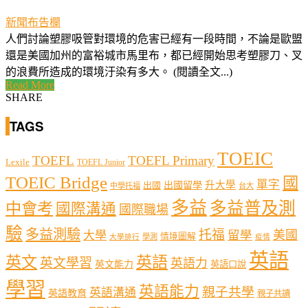
新聞布告欄
人們討論塑膠吸管對環境的危害已經有一段時間，不論是歐盟
還是美國加州的富裕城市馬里布，都已經開始思考塑膠刀、叉
的浪費所造成的環境汙染有多大。 (閱讀全文...)
Read More
SHARE
TAGS
TOEIC
TOEFL
TOEFL Primary
Lexile
TOEFL Junior
TOEIC Bridge
國
單字
出國留學
升大學
出國
中學托福
台大
多益
多益普及測
中會考
國際溝通
國際職場
驗
多益測驗
托福
留學
美國
大學
情境圖解
學測
大學排行
疫情
英語
英文
英語
英文學習
英語力
英文能力
英語口說
學習
英語能力
親子共學
英語溝通
英語教育
親子共讀