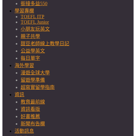
銜接多益550
學習專欄
TOEFL ITP
TOEFL Junior
小朋友玩英文
親子共學
甜豆老師線上教學日記
公益學英文
每日單字
海外學習
漫遊全球大學
留遊學準備
超寫實留學指南
資訊
教育最前線
資訊看版
好書推薦
新聞布告欄
活動訊息