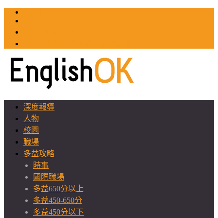
TOEIC
TOEFL
英文教師聯誼會
GEAT 台灣全球化教育推廣協會
深度報導
人物
校園
職場
多益攻略
時事
國際職場
多益650分以上
多益450-650分
多益450分以下