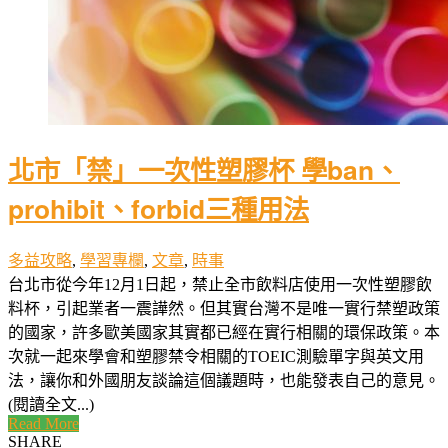
北市「禁」一次性塑膠杯 學ban、
prohibit、forbid三種用法
多益攻略
,
學習專欄
,
文章
,
時事
台北市從今年12月1日起，禁止全市飲料店使用一次性塑膠飲
料杯，引起業者一震譁然。但其實台灣不是唯一實行禁塑政策
的國家，許多歐美國家其實都已經在實行相關的環保政策。本
次就一起來學會和塑膠禁令相關的TOEIC測驗單字與英文用
法，讓你和外國朋友談論這個議題時，也能發表自己的意見。
(閱讀全文...)
Read More
SHARE