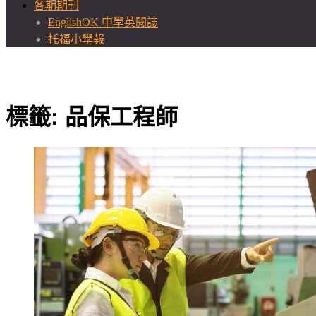
各期期刊
EnglishOK 中學英閱誌
托福小學報
標籤:
品保工程師