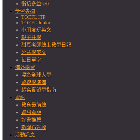
銜接多益550
學習專欄
TOEFL ITP
TOEFL Junior
小朋友玩英文
親子共學
甜豆老師線上教學日記
公益學英文
每日單字
海外學習
漫遊全球大學
留遊學準備
超寫實留學指南
資訊
教育最前線
資訊看版
好書推薦
新聞布告欄
活動訊息