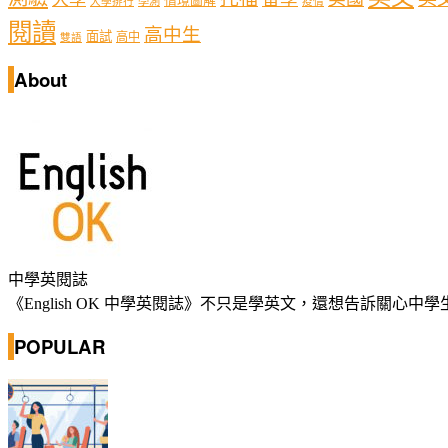
情境圖解
學測
大學排行
疫情
閱讀
高中生
面試
高中
雙語
About
中學英閱誌
《English OK 中學英閱誌》不只是學英文，還想告訴關
POPULAR