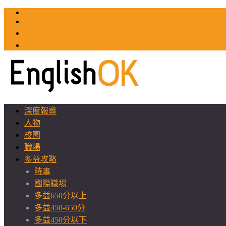
TOEIC
TOEFL
英文教師聯誼會
GEAT 台灣全球化教育推廣協會
深度報導
人物
校園
職場
多益攻略
時事
國際職場
多益650分以上
多益450-650分
多益450分以下