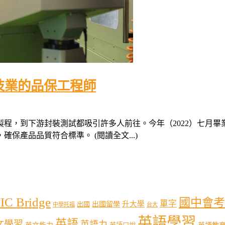
技業的品保工程師
程，到下游封裝測試都吸引許多人前往。今年（2022）七月
產品品質符合標準。 (閱讀全文...)
IC Bridge
國中會考
單字
出國留學
升大學
出國
中學托福
台大
英語學習
英語
文學習
英語力
英語教