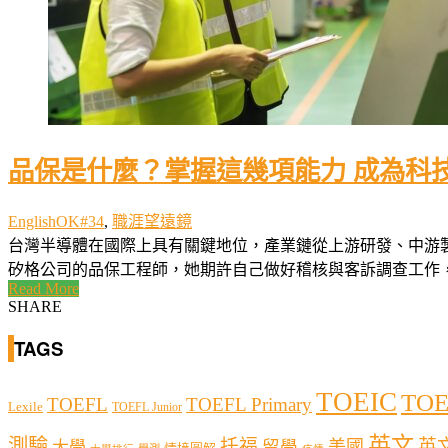
品保是什麼？掌握這幾項能力 成為科
EnglishOK#34
,
職涯望遠鏡
台灣半導體在國際上具有關鍵地位，產業鏈從上游研發、中游製
矽格公司的品保工程師，她期許自己做好稽核與客訴調查工作，確保
Read More
SHARE
TAGS
TOEIC
TOE
TOEFL
TOEFL Primary
Lexile
TOEFL Junior
英文
測驗
托福
英
留學
美國
大學