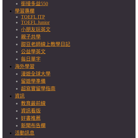
銜接多益550
學習專欄
TOEFL ITP
TOEFL Junior
小朋友玩英文
親子共學
甜豆老師線上教學日記
公益學英文
每日單字
海外學習
漫遊全球大學
留遊學準備
超寫實留學指南
資訊
教育最前線
資訊看版
好書推薦
新聞布告欄
活動訊息