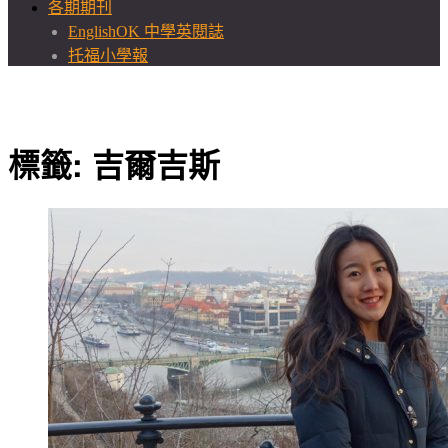
各期期刊
EnglishOK 中學英閱誌
托福小學報
標籤:
吉爾吉斯