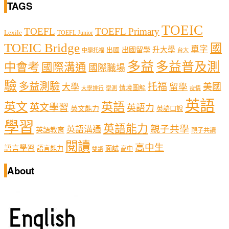
TAGS
TOEIC
TOEFL
TOEFL Primary
Lexile
TOEFL Junior
TOEIC Bridge
國
單字
出國留學
升大學
出國
中學托福
台大
多益
多益普及測
中會考
國際溝通
國際職場
驗
多益測驗
托福
留學
美國
大學
情境圖解
學測
大學排行
疫情
英語
英文
英語
英文學習
英語力
英文能力
英語口說
學習
英語能力
親子共學
英語溝通
英語教育
親子共讀
閱讀
高中生
語言學習
語言能力
面試
高中
雙語
About