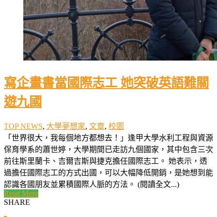
寫企畫書當國際志工 她突破英語難關
遊九國
TOP NEWS
,
大學夢想家
,
文章
,
校園
「世界很大，我每個地方都想去！」逢甲大學水利工程與資源
保育學系的蕭世婷，大學期間已走訪九個國家，其中包含三次
前往斯里蘭卡、吉爾吉斯與捷克擔任國際志工。 她表示，透
過擔任國際志工的方式出國，可以大幅降低開銷，是她想到能
認識各國朋友並累積國際人脈的方法。 (閱讀全文...)
Read More
SHARE