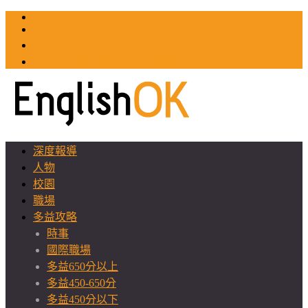
TOEIC
TOEFL
英文教師聯誼會
GEAT 台灣全球化教育推廣協會
深度報導
人物
校園
職場
多益攻略
時事
國際職場
多益650分以上
多益450-650分
多益450分以下