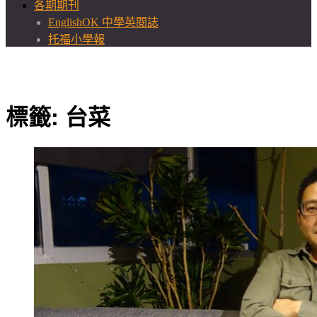
各期期刊
EnglishOK 中學英閱誌
托福小學報
標籤:
台菜