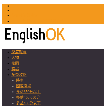
TOEIC
TOEFL
英文教師聯誼會
GEAT 台灣全球化教育推廣協會
深度報導
人物
校園
職場
多益攻略
時事
國際職場
多益650分以上
多益450-650分
多益450分以下