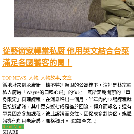
從藝術家轉當私厨 他用英文結合台菜
滿足各國饕客的胃！
TOP NEWS
,
人物
,
人物故事
,
文章
循地址來到永康街一棟不特別顯眼的公寓樓下，這裡是林宗翰
私人廚房「Wayne的口嗜心飛」的位址，其所定期開辦的「單
身限定」料理課程，在消息釋出一個月，半年內的12場課程就
已接近額滿，其中更有近七成是基於回流、轉介而報名；還有
學員因為參加課程，彼此認識而交往。因促成多對情侶，媒體
報導他創月老廚房，風格獨具。 (閱讀全文...)
Read More
SHARE