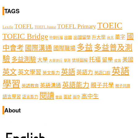
TAGS
TOEIC
TOEFL
TOEFL Primary
Lexile
TOEFL Junior
TOEIC Bridge
國
單字
出國留學
升大學
出國
中學托福
台大
多益
多益普及測
中會考
國際溝通
國際職場
驗
多益測驗
托福
留學
美國
大學
情境圖解
學測
大學排行
疫情
英語
英文
英語
英文學習
英語力
英文能力
英語口說
學習
英語能力
親子共學
英語溝通
英語教育
親子共讀
閱讀
高中生
語言學習
語言能力
面試
高中
雙語
About