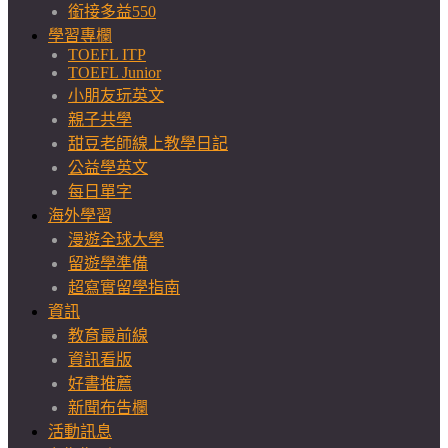
銜接多益550
學習專欄
TOEFL ITP
TOEFL Junior
小朋友玩英文
親子共學
甜豆老師線上教學日記
公益學英文
每日單字
海外學習
漫遊全球大學
留遊學準備
超寫實留學指南
資訊
教育最前線
資訊看版
好書推薦
新聞布告欄
活動訊息