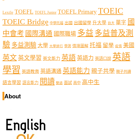
TOEIC
TOEFL
TOEFL Primary
Lexile
TOEFL Junior
TOEIC Bridge
國
單字
出國留學
升大學
出國
中學托福
台大
多益
多益普及測
中會考
國際溝通
國際職場
驗
多益測驗
托福
留學
美國
大學
情境圖解
學測
大學排行
疫情
英語
英文
英語
英文學習
英語力
英文能力
英語口說
學習
英語能力
親子共學
英語溝通
英語教育
親子共讀
閱讀
高中生
語言學習
語言能力
面試
高中
雙語
About