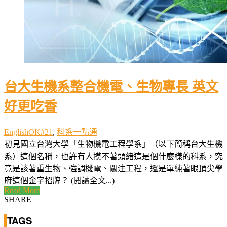
台大生機系整合機電、生物專長 英文
好更吃香
EnglishOK#21
,
科系一點通
初見國立台灣大學「生物機電工程學系」（以下簡稱台大生機
系）這個名稱，也許有人摸不著頭緒這是個什麼樣的科系，究
竟是該著重生物、強調機電、關注工程，還是單純著眼頂尖學
府這個金字招牌？ (閱讀全文...)
Read More
SHARE
TAGS