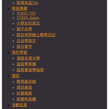
銜接多益550
學習專欄
TOEFL ITP
TOEFL Junior
小朋友玩英文
親子共學
甜豆老師線上教學日記
公益學英文
每日單字
海外學習
漫遊全球大學
留遊學準備
超寫實留學指南
資訊
教育最前線
資訊看版
好書推薦
新聞布告欄
活動訊息