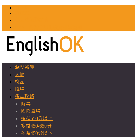
TOEIC
TOEFL
英文教師聯誼會
GEAT 台灣全球化教育推廣協會
深度報導
人物
校園
職場
多益攻略
時事
國際職場
多益650分以上
多益450-650分
多益450分以下