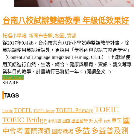
台南八校試辦雙語教學 年級低效果好
托福小學報
,
新聞布告欄
,
校園
,
資訊
從2017年9月起，台南市共有八所小學試辦雙語教學計畫，除
英語課使用英語授課外，更採用「學科內容與語言整合學習」
（Content and Language Integrated Learning, CLIL），也就是使
用英語進行自然、生活、綜合、健康與體育、資訊、藝文等專
業科目的教學，計畫執行已將近一年。 (閱讀全文...)
Read More
SHARE
TAGS
TOEIC
TOEFL
TOEFL Primary
Lexile
TOEFL Junior
TOEIC Bridge
國
單字
出國留學
升大學
出國
中學托福
台大
多益
多益普及測
中會考
國際溝通
國際職場