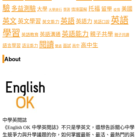
驗
多益測驗
托福
留學
美國
大學
情境圖解
學測
大學排行
疫情
英語
英文
英語
英文學習
英語力
英文能力
英語口說
學習
英語能力
親子共學
英語溝通
英語教育
親子共讀
閱讀
高中生
語言學習
語言能力
面試
高中
雙語
About
中學英閱誌
《English OK 中學英閱誌》不只是學英文，還想告訴關心中學
生競爭力與升學議題的你，如何掌握最新、最活、最熱門的英