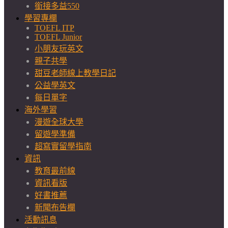
銜接多益550
學習專欄
TOEFL ITP
TOEFL Junior
小朋友玩英文
親子共學
甜豆老師線上教學日記
公益學英文
每日單字
海外學習
漫遊全球大學
留遊學準備
超寫實留學指南
資訊
教育最前線
資訊看版
好書推薦
新聞布告欄
活動訊息