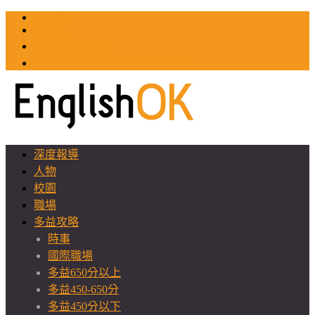
TOEIC
TOEFL
英文教師聯誼會
GEAT 台灣全球化教育推廣協會
深度報導
人物
校園
職場
多益攻略
時事
國際職場
多益650分以上
多益450-650分
多益450分以下