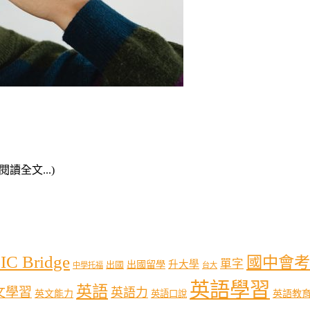
(閱讀全文...)
IC Bridge
國中會考
單字
出國留學
升大學
出國
中學托福
台大
英語學習
英語
文學習
英語力
英語教
英文能力
英語口說