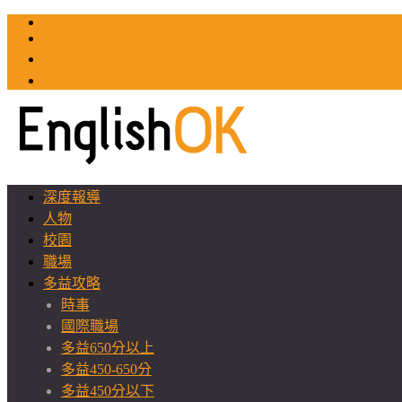
TOEIC
TOEFL
英文教師聯誼會
GEAT 台灣全球化教育推廣協會
深度報導
人物
校園
職場
多益攻略
時事
國際職場
多益650分以上
多益450-650分
多益450分以下