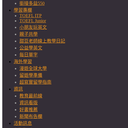
銜接多益550
學習專欄
TOEFL ITP
TOEFL Junior
小朋友玩英文
親子共學
甜豆老師線上教學日記
公益學英文
每日單字
海外學習
漫遊全球大學
留遊學準備
超寫實留學指南
資訊
教育最前線
資訊看版
好書推薦
新聞布告欄
活動訊息