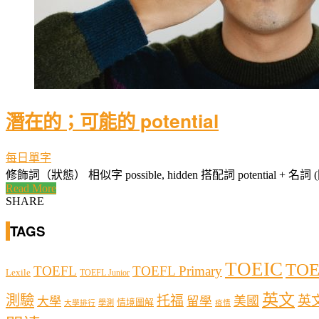
潛在的；可能的 potential
每日單字
修飾詞（狀態） 相似字 possible, hidden 搭配詞 potential + 名詞 
Read More
SHARE
TAGS
TOEIC
TOE
TOEFL
TOEFL Primary
Lexile
TOEFL Junior
英文
測驗
托福
英
留學
美國
大學
情境圖解
學測
大學排行
疫情