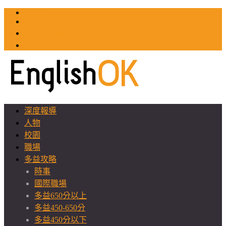
TOEIC
TOEFL
英文教師聯誼會
GEAT 台灣全球化教育推廣協會
深度報導
人物
校園
職場
多益攻略
時事
國際職場
多益650分以上
多益450-650分
多益450分以下