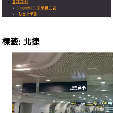
各期期刊
EnglishOK 中學英閱誌
托福小學報
標籤:
北捷