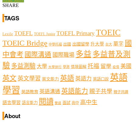
SHARE
TAGS
TOEIC
TOEFL
TOEFL Primary
Lexile
TOEFL Junior
TOEIC Bridge
國
單字
出國留學
升大學
出國
中學托福
台大
多益
多益普及測
中會考
國際溝通
國際職場
驗
多益測驗
托福
留學
美國
大學
情境圖解
學測
大學排行
疫情
英語
英文
英語
英文學習
英語力
英文能力
英語口說
學習
英語能力
親子共學
英語溝通
英語教育
親子共讀
閱讀
高中生
語言學習
語言能力
面試
高中
雙語
About