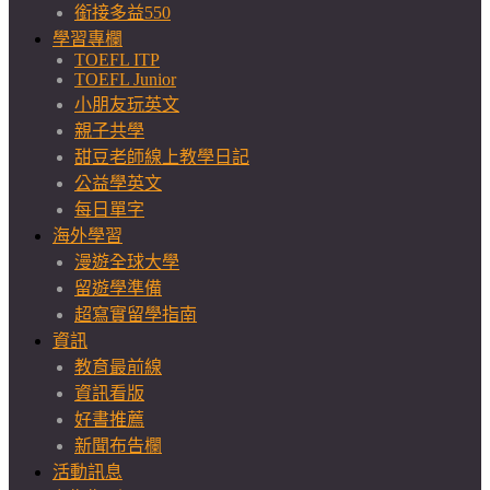
銜接多益550
學習專欄
TOEFL ITP
TOEFL Junior
小朋友玩英文
親子共學
甜豆老師線上教學日記
公益學英文
每日單字
海外學習
漫遊全球大學
留遊學準備
超寫實留學指南
資訊
教育最前線
資訊看版
好書推薦
新聞布告欄
活動訊息