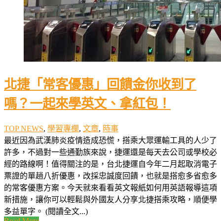
北捷「常客優惠」回饋金你收到了
嗎？一起來學英文、拿紅包！
TOP NEWS
,
學習專欄
,
文章
,
時事
最近因為武漢肺炎疫情造成恐慌，搭乘大眾運輸工具的人少了
許多，不過對一些通勤族來說，捷運還是每天去公司或學校必
經的路線啊！值得關注的是，台北捷運自今年二月起取消電子
票證的單趟八折優惠，改採忠誠度回饋，也就是搭愈多省愈多
的常客優惠方案。今天就來看看英文報紙如何用英語報導這項
新措施，讓你可以輕鬆與外國友人分享北捷搭乘攻略，順便學
多益單字。 (閱讀全文...)
Read More