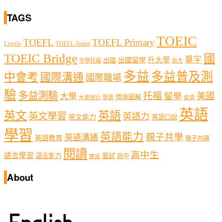
TAGS
TOEIC
TOEFL
TOEFL Primary
Lexile
TOEFL Junior
TOEIC Bridge
國
單字
出國留學
升大學
出國
中學托福
台大
多益
多益普及測
中會考
國際溝通
國際職場
驗
多益測驗
托福
留學
美國
大學
情境圖解
學測
大學排行
疫情
英語
英文
英語
英文學習
英語力
英文能力
英語口說
學習
英語能力
親子共學
英語溝通
英語教育
親子共讀
閱讀
高中生
語言學習
語言能力
面試
高中
雙語
About