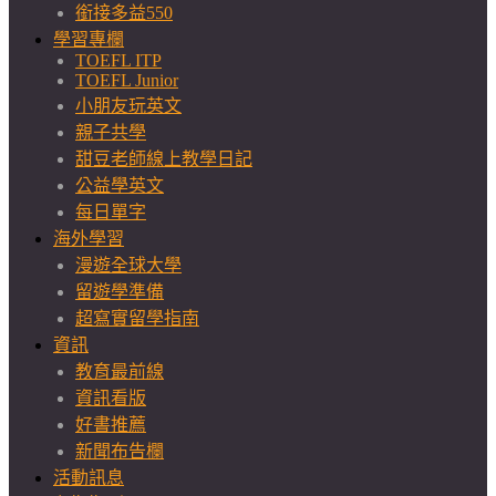
銜接多益550
學習專欄
TOEFL ITP
TOEFL Junior
小朋友玩英文
親子共學
甜豆老師線上教學日記
公益學英文
每日單字
海外學習
漫遊全球大學
留遊學準備
超寫實留學指南
資訊
教育最前線
資訊看版
好書推薦
新聞布告欄
活動訊息