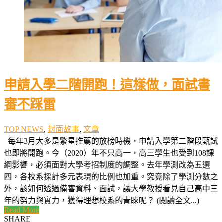
申請入學二階開跑！這樣做，面試書
審不踩雷
TOP NEWS
,
封面故事
,
文章
每年3月大多是繁星推薦的放榜時機，申請入學第二階段甄試
也即將開跑。今（2020）年不只高一，高三學生也受到108課
綱影響，必須面對大學考招制度的調整。去年學測改為五選
四，各校系採計多元表現的比例也加重。究竟除了學測分數之
外，該如何透過備審資料、面試，讓大學教授看見自己高中三
年的努力與實力，獲得理想校系的青睞呢？ (閱讀全文...)
Read More
SHARE