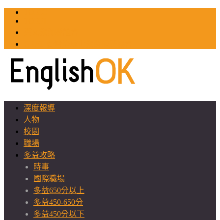
TOEIC
TOEFL
英文教師聯誼會
GEAT 台灣全球化教育推廣協會
深度報導
人物
校園
職場
多益攻略
時事
國際職場
多益650分以上
多益450-650分
多益450分以下