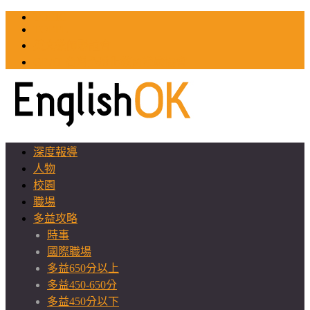
TOEIC
TOEFL
英文教師聯誼會
GEAT 台灣全球化教育推廣協會
深度報導
人物
校園
職場
多益攻略
時事
國際職場
多益650分以上
多益450-650分
多益450分以下