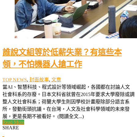
誰說文組等於低薪失業？有這些本
領，不怕機器人搶工作
TOP NEWS
,
封面故事
,
文章
當AI、智慧科技、程式設計等領域崛起，各國都在討論人文
社會科系的存廢。日本文科省就曾在2015年要求大學廢除或調
整人文社會科系；荷蘭大學生則因學校計畫廢除部分語言系
所，發動街頭抗議。在台灣，人文及社會科學領域的未來發
展，更是長期不被看好。 (閱讀全文...)
Read More
SHARE