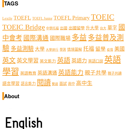
TAGS
TOEIC
TOEFL
TOEFL Primary
Lexile
TOEFL Junior
TOEIC Bridge
國
單字
出國留學
升大學
出國
中學托福
台大
多益
多益普及測
中會考
國際溝通
國際職場
驗
多益測驗
托福
留學
美國
大學
情境圖解
學測
大學排行
疫情
英語
英文
英語
英文學習
英語力
英文能力
英語口說
學習
英語能力
親子共學
英語溝通
英語教育
親子共讀
閱讀
高中生
語言學習
語言能力
面試
高中
雙語
About