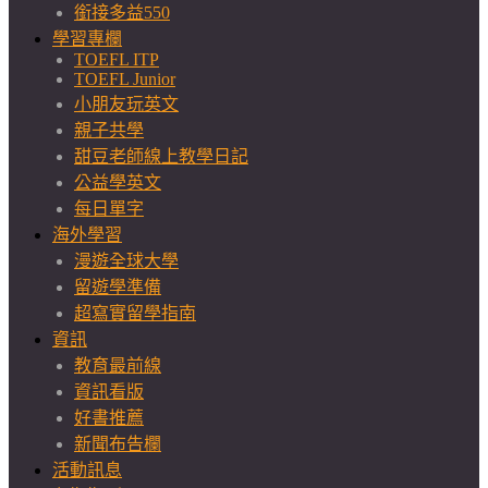
銜接多益550
學習專欄
TOEFL ITP
TOEFL Junior
小朋友玩英文
親子共學
甜豆老師線上教學日記
公益學英文
每日單字
海外學習
漫遊全球大學
留遊學準備
超寫實留學指南
資訊
教育最前線
資訊看版
好書推薦
新聞布告欄
活動訊息