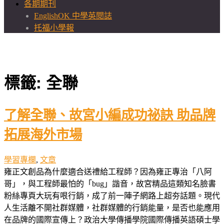
各期期刊
EnglishOK 中學英閱誌
托福小學報
標籤:
全聯
了解全聯、故宮小編成功祕訣 助品牌
拓展海外市場
學習專欄
,
文章
雍正文創品為什麼適合送禮給工程師？因為雍正專治「八阿
哥」，與工程師最怕的「bug」諧音，故宮精品這類知名臉書
粉絲專頁大玩有哏行銷，成了前一陣子網路上超夯話題。現代
人生活離不開社群媒體，社群媒體的行銷能量，是否也能應用
在品牌的國際宣傳上？政治大學傳播學院國際傳播英語碩士學