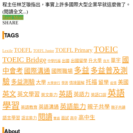
程主任林芝璇指出，事實上許多國際大型企業早就這麼做了。
(閱讀全文...)
Read More
SHARE
TAGS
TOEIC
TOEFL
TOEFL Primary
Lexile
TOEFL Junior
TOEIC Bridge
國
單字
出國留學
升大學
出國
中學托福
台大
多益
多益普及測
中會考
國際溝通
國際職場
驗
多益測驗
托福
留學
美國
大學
情境圖解
學測
大學排行
疫情
英語
英文
英語
英文學習
英語力
英文能力
英語口說
學習
英語能力
親子共學
英語溝通
英語教育
親子共讀
閱讀
高中生
語言學習
語言能力
面試
高中
雙語
About