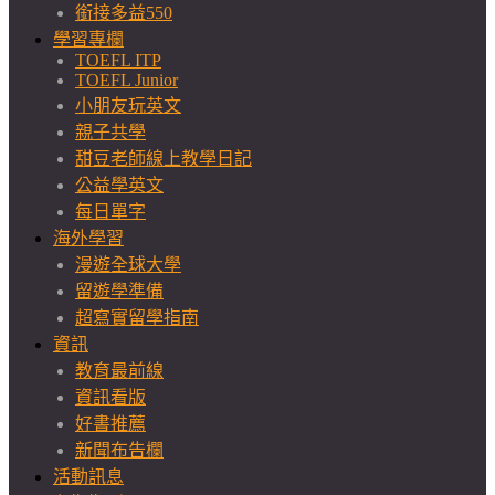
銜接多益550
學習專欄
TOEFL ITP
TOEFL Junior
小朋友玩英文
親子共學
甜豆老師線上教學日記
公益學英文
每日單字
海外學習
漫遊全球大學
留遊學準備
超寫實留學指南
資訊
教育最前線
資訊看版
好書推薦
新聞布告欄
活動訊息