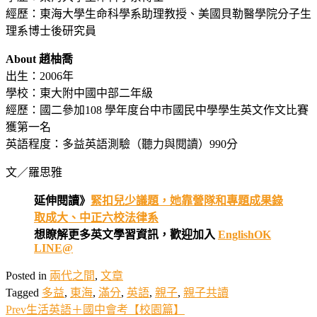
經歷：東海大學生命科學系助理教授、美國貝勒醫學院分子生
理系博士後研究員
About 趙柚喬
出生：2006年
學校：東大附中國中部二年級
經歷：國二參加108 學年度台中市國民中學學生英文作文比賽
獲第一名
英語程度：多益英語測驗（聽力與閱讀）990分
文／羅思雅
延伸閱讀》
緊扣兒少議題，她靠營隊和專題成果錄
取成大、中正六校法律系
想瞭解更多英文學習資訊，歡迎加入
EnglishOK
LINE@
Posted in
兩代之間
,
文章
Tagged
多益
,
東海
,
滿分
,
英語
,
親子
,
親子共讀
Prev
生活英語＋國中會考【校園篇】