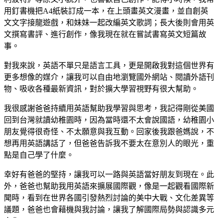
用釘書機把A4紙裝訂成一本，在上頭畫英文漫畫，並自創英
文文字接龍遊戲，和妹妹一起改編英文歌詞；長大後則會用英
文撰寫書評、進行創作，像我現在就在嘗試書寫英文短篇故
事。
對我來說，英語不單只是語言工具，更是開啟我對這個世界有
更多想像的媒介，讓我可以自由地瀏覽國外網站、閱讀外語刊
物、吸收各種最新資訊，對於擴大學習視野有很大幫助。
我很感謝爸爸持續用英語幫助我學習與思考，我記得剛從美國
回到台灣就讀幼稚園時，因為當時還不太會說國語，幼稚園小
朋友覺得很奇怪、不太願意與我互動。回家後我跟爸媽說，不
想再用英語講話了，但爸爸告訴我不要太在意別人的眼光，重
點是自己學了什麼。
幸好有爸爸的堅持，讓我可以一路與英語當好朋友到現在。此
外，爸爸也幫助我用英語來擴展國際觀，像是一起觀看國際新
聞時，看到在世界各國引發熱烈討論的美中大戰、文化差異等
議題，爸爸也會藉機與我討論，讓我了解國際局勢與認識多元