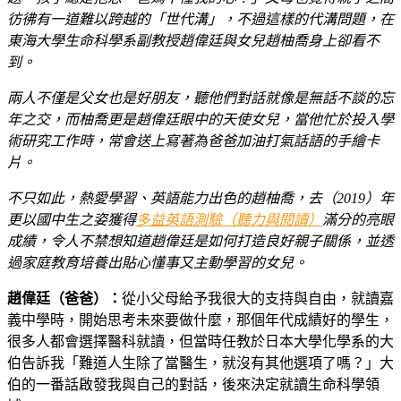
彷彿有一道難以跨越的「世代溝」，不過這樣的代溝問題，在
東海大學生命科學系副教授趙偉廷與女兒趙柚喬身上卻看不
到。
兩人不僅是父女也是好朋友，聽他們對話就像是無話不談的忘
年之交，而柚喬更是趙偉廷眼中的天使女兒，當他忙於投入學
術研究工作時，常會送上寫著為爸爸加油打氣話語的手繪卡
片。
不只如此，熱愛學習、英語能力出色的趙柚喬，去（2019）年
更以國中生之姿獲得
多益英語測驗（聽力與閱讀）
滿分的亮眼
成績，令人不禁想知道趙偉廷是如何打造良好親子關係，並透
過家庭教育培養出貼心懂事又主動學習的女兒。
趙偉廷（爸爸）：
從小父母給予我很大的支持與自由，就讀嘉
義中學時，開始思考未來要做什麼，那個年代成績好的學生，
很多人都會選擇醫科就讀，但當時任教於日本大學化學系的大
伯告訴我「難道人生除了當醫生，就沒有其他選項了嗎？」大
伯的一番話啟發我與自己的對話，後來決定就讀生命科學領