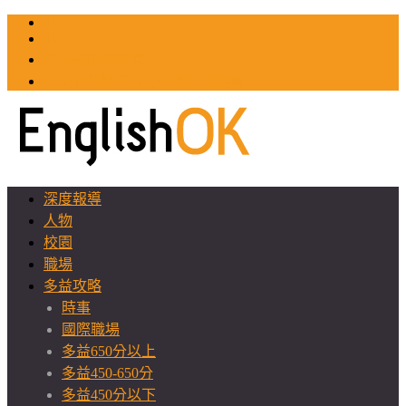
TOEIC
TOEFL
英文教師聯誼會
GEAT 台灣全球化教育推廣協會
深度報導
人物
校園
職場
多益攻略
時事
國際職場
多益650分以上
多益450-650分
多益450分以下