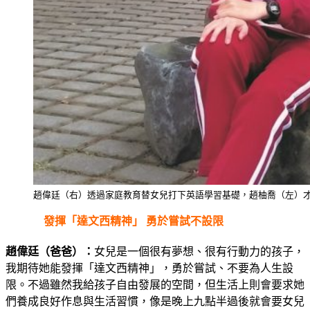
趙偉廷（右）透過家庭教育替女兒打下英語學習基礎，趙柚喬（左）
發揮「達文西精神」 勇於嘗試不設限
趙偉廷（爸爸）：
女兒是一個很有夢想、很有行動力的孩子，
我期待她能發揮「達文西精神」，勇於嘗試、不要為人生設
限。不過雖然我給孩子自由發展的空間，但生活上則會要求她
們養成良好作息與生活習慣，像是晚上九點半過後就會要女兒