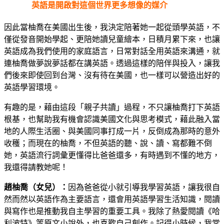
英語是開啟對這個世界更多想像的媒介
因此當柚喬在美國出生後，我決定陪著她一起從頭學英語，不
僅從發音開始學起、更陪她讀兒童繪本，日積月累下來，也讓
英語成為我們使用的家庭語言，日常對話全用英語來溝通，就
連柚喬做夢說夢話都在講英語。透過這樣的陪伴與投入，讓我
們後來即使回到台灣、沒有待在美國，也一樣可以營造出好的
英語學習環境。
有趣的是，藉由這段「親子共讀」過程，不只讓柚喬打下英語
根基，也幫助我有機會認識美國文化與思考模式，藉此融入當
地的人際生活圈、與美國同事打成一片，反倒成為那時的意外
收穫；而現在的柚喬，不但英語的聽、說、讀、寫都難不倒
她，英語流行詞彙更懂得比爸爸還多，有時遇到不懂的地方，
我還得請教她呢！
趙柚喬（女兒）：
因為爸爸從小就引導我學習英語，讓我很自
然而然以英語作為主要語言，還會用英語學習生活知識，閱讀
與寫作也是推動我自主學習的重要工具。我除了熱愛閱讀《哈
利波特》等原文小說外，也喜歡自己創作。記得小時候，我常