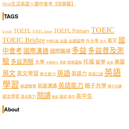
Next
生活英語＋國中會考【保健篇】
TAGS
TOEIC
TOEFL
TOEFL Primary
Lexile
TOEFL Junior
TOEIC Bridge
國
單字
出國留學
升大學
出國
中學托福
台大
多益
多益普及測
中會考
國際溝通
國際職場
驗
多益測驗
托福
留學
美國
大學
情境圖解
學測
大學排行
疫情
英語
英文
英語
英文學習
英語力
英文能力
英語口說
學習
英語能力
親子共學
英語溝通
英語教育
親子共讀
閱讀
高中生
語言學習
語言能力
面試
高中
雙語
About