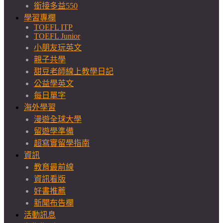
銜接多益550
學習專欄
TOEFL ITP
TOEFL Junior
小朋友玩英文
親子共學
甜豆老師線上教學日記
公益學英文
每日單字
海外學習
漫遊全球大學
留遊學準備
超寫實留學指南
資訊
教育最前線
資訊看版
好書推薦
新聞布告欄
活動訊息