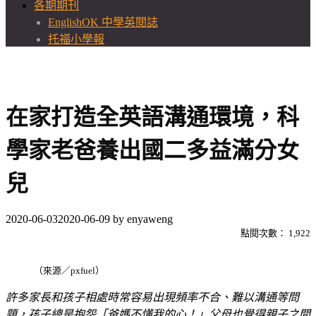
各期期刊
EnglishOK 中學英閱誌
托福小學報
在家打造全英語溝通環境，科
學家老爸養出國二多益滿分女
兒
2020-06-03
2020-06-09
by
enyaweng
點閱次數：
1,922
（來源／pxfuel）
許多家長和孩子相處時常容易出現頻率不合、難以溝通等問
題，孩子總是抱怨「爸媽不懂我的心！」父母也覺得親子之間