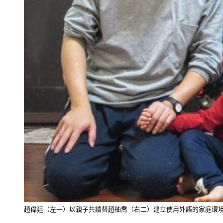
趙偉廷（左一）以親子共讀替趙柚喬（右二）建立使用外語的家庭環