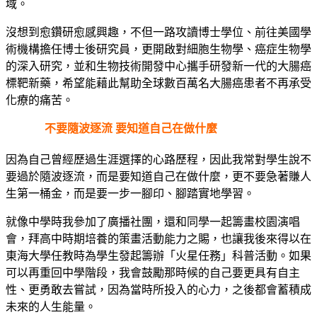
域。
沒想到愈鑽研愈感興趣，不但一路攻讀博士學位、前往美國學
術機構擔任博士後研究員，更開啟對細胞生物學、癌症生物學
的深入研究，並和生物技術開發中心攜手研發新一代的大腸癌
標靶新藥，希望能藉此幫助全球數百萬名大腸癌患者不再承受
化療的痛苦。
不要隨波逐流 要知道自己在做什麼
因為自己曾經歷過生涯選擇的心路歷程，因此我常對學生說不
要過於隨波逐流，而是要知道自己在做什麼，更不要急著賺人
生第一桶金，而是要一步一腳印、腳踏實地學習。
就像中學時我參加了廣播社團，還和同學一起籌畫校園演唱
會，拜高中時期培養的策畫活動能力之賜，也讓我後來得以在
東海大學任教時為學生發起籌辦「火星任務」科普活動。如果
可以再重回中學階段，我會鼓勵那時候的自己要更具有自主
性、更勇敢去嘗試，因為當時所投入的心力，之後都會蓄積成
未來的人生能量。