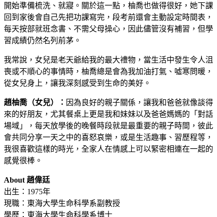
開始準備梳洗、就寢。關於這一點，柚喬也做得很好，她下課
回到家後會自己先把功課寫完，段考前還會主動設定時間表，
每天按部就班念書、不需父母操心，因此儘管沒有補習，但學
習成績仍然名列前茅。
我常說，女兒是老天爺給我的最大禮物，當生活中發生令人沮
喪或不順心的事情時，柚喬總是會為我加油打氣、噓寒問暖，
從女兒身上，讓我深刻感受到生命的美好。
趙柚喬（女兒）：
因為良好的親子關係，讓我和爸爸就像談得
來的好朋友，尤其餐桌上更是我和妹妹以及爸爸媽媽的「對話
場域」，每天放學後的晚餐時段就是最重要的親子時間，彼此
會共同分享一天之中的喜怒哀樂，或是生活趣事、習歷程等，
我很喜歡這樣的時光，全家人在情感上可以緊密相連在一起的
感覺很棒。
About 趙偉廷
出生：1975年
現職：東海大學生命科學系副教授
學歷：東海大學生命科學系博士