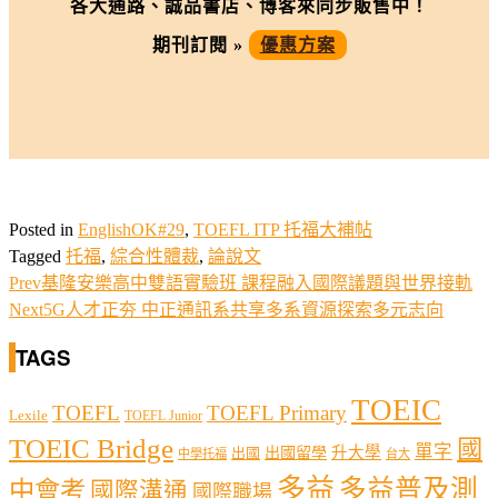
各大通路、誠品書店、博客來同步販售中！
期刊訂閱 »
優惠方案
Posted in
EnglishOK#29
,
TOEFL ITP 托福大補帖
Tagged
托福
,
綜合性體裁
,
論說文
Prev
基隆安樂高中雙語實驗班 課程融入國際議題與世界接軌
Next
5G人才正夯 中正通訊系共享多系資源探索多元志向
TAGS
TOEIC
TOEFL
TOEFL Primary
Lexile
TOEFL Junior
TOEIC Bridge
國
單字
出國留學
升大學
出國
中學托福
台大
多益
多益普及測
中會考
國際溝通
國際職場