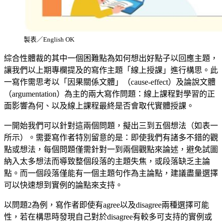
製表／English OK
綜合性體裁的其中一個困難點為如何想出好點子以回應主題，
讓我們以上期專欄提及的寫作主題「線上授課」進行構思。此
一寫作需思考以「因果關係文體」（cause-effect）及論說文體
（argumentation）為主的兩大寫作問題：線上課程對學習的正
面影響為何、以及線上課程最終是否會取代實體授課。
一開始我們可以針對這兩個問題，擬出三到五個想法（如表一
所示）。需要寫作者特別留意的是：即使我們有諸多不錯的觀
點或想法，每個問題僅需針對一到兩個觀點來論述，避免試圖
納入太多想法而導致整個段落的主題失焦，或段落缺乏主論
點。而一個段落僅能有一個主題句作為主論點，建議盡量選擇
可以快速想到實例的論點來支持。
以問題2為例，寫作者即使有agree以及disagree兩種選擇可能
性，若在構思時發現自己對於disagree有較多可支持的實例或