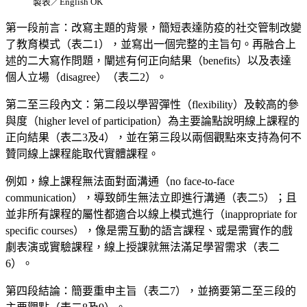
製表／English OK
第一段前言：改寫主題的背景，簡短表達防疫的社交管制改變
了教育模式（表二1），並寫出一個完整的主旨句。再融合上
述的二大寫作問題，闡述有何正向結果（benefits）以及表達
個人立場（disagree）（表二2）。
第二至三段內文：第二段以學習彈性（flexibility）及較高的參
與度（higher level of participation）為主要論點說明線上課程的
正向結果（表二3及4），並在第三段以兩個觀點來支持為何不
贊同線上課程能取代實體課程。
例如，線上課程無法面對面溝通（no face-to-face
communication），導致師生無法立即進行溝通（表二5）；且
並非所有課程的屬性都適合以線上模式進行（inappropriate for
specific courses），像是需互動的語言課程、或是需實作的戲
劇表演或實驗課程，線上授課就無法滿足學習需求（表二
6）。
第四段結論：簡要重申主旨（表二7），並摘要第二至三段的