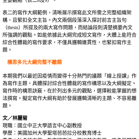
主要觀點（表二8及9）。
表二的寫作大綱範例，清晰展示撰寫此文所需之完整組織架
構、且緊扣全文主旨。內文兩個段落深入探討前言主旨句
（thesis）所提及的兩大寫作問題，而結論段則清楚摘要內文
所強調的觀點。如能依據此大綱完成短文寫作，大體上能符合
綜合性體裁的寫作要求，不僅具邏輯連貫性，也緊扣寫作主
題。
構思多元大綱完整不離題
本期我們以最近因疫情而變得十分熱門的議題「線上授課」作
為寫作主題，具體探討綜合性體裁的寫作構思以及大綱擬定。
寫作時的構思訣竅，在於列出多元的觀點，選擇較能掌握的想
法撰寫。擬定寫作大綱有助於發展邏輯清晰的主題、不容易離
題。
文／林麗菊
現職：國立中正大學語言中心副教授
學歷：美國加州大學聖塔芭芭拉分校教育博士