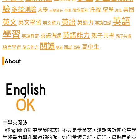
驗
多益測驗
托福
留學
美國
大學
情境圖解
學測
大學排行
疫情
英語
英文
英語
英文學習
英語力
英文能力
英語口說
學習
英語能力
親子共學
英語溝通
英語教育
親子共讀
閱讀
高中生
語言學習
語言能力
面試
高中
雙語
About
中學英閱誌
《English OK 中學英閱誌》不只是學英文，還想告訴關心中學
生競爭力與升學議題的你，如何掌握最新、最活、最熱門的英