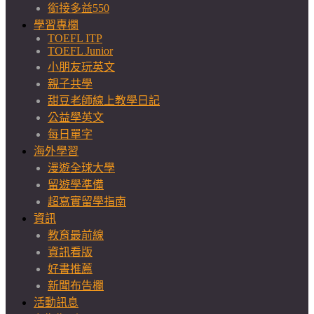
銜接多益550
學習專欄
TOEFL ITP
TOEFL Junior
小朋友玩英文
親子共學
甜豆老師線上教學日記
公益學英文
每日單字
海外學習
漫遊全球大學
留遊學準備
超寫實留學指南
資訊
教育最前線
資訊看版
好書推薦
新聞布告欄
活動訊息