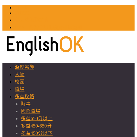
TOEIC
TOEFL
英文教師聯誼會
GEAT 台灣全球化教育推廣協會
深度報導
人物
校園
職場
多益攻略
時事
國際職場
多益650分以上
多益450-650分
多益450分以下