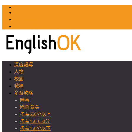
TOEIC
TOEFL
英文教師聯誼會
GEAT 台灣全球化教育推廣協會
深度報導
人物
校園
職場
多益攻略
時事
國際職場
多益650分以上
多益450-650分
多益450分以下