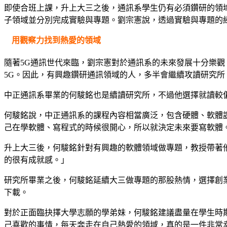
即使合班上課，升上大三之後，通訊系學生仍有必須鑽研的領
子領域並分別完成實驗與專題。劉宗憲說，透過實驗與專題的
用觀察力找到熱愛的領域
隨著5G通訊世代來臨，劉宗憲對於通訊系的未來發展十分樂觀
5G。因此，有興趣鑽研通訊領域的人，多半會繼續攻讀研究所
中正通訊系畢業的何駿銘也是續讀研究所，不過他選擇就讀較
何駿銘說，中正通訊系的課程內容相當廣泛，包含硬體、軟體
己在學軟體、寫程式的時候很開心，所以就決定未來要寫軟體
升上大三後，何駿銘針對有興趣的軟體領域做專題，教授帶著他們
的很有成就感。」
研究所畢業之後，何駿銘延續大三做專題的那股熱情，選擇創
下載。
對於正面臨抉擇大學志願的學弟妹，何駿銘建議盡量在學生時
己喜歡的事情，每天奔走在自己熱愛的領域，真的是一件非常