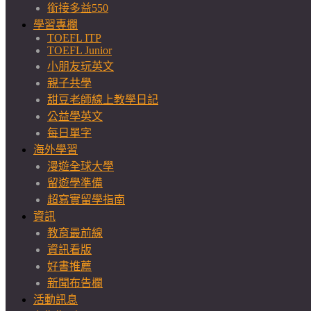
銜接多益550
學習專欄
TOEFL ITP
TOEFL Junior
小朋友玩英文
親子共學
甜豆老師線上教學日記
公益學英文
每日單字
海外學習
漫遊全球大學
留遊學準備
超寫實留學指南
資訊
教育最前線
資訊看版
好書推薦
新聞布告欄
活動訊息