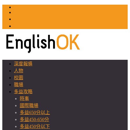
TOEIC
TOEFL
英文教師聯誼會
GEAT 台灣全球化教育推廣協會
深度報導
人物
校園
職場
多益攻略
時事
國際職場
多益650分以上
多益450-650分
多益450分以下