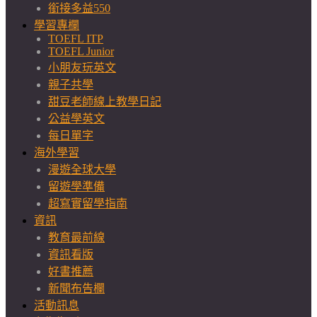
銜接多益550
學習專欄
TOEFL ITP
TOEFL Junior
小朋友玩英文
親子共學
甜豆老師線上教學日記
公益學英文
每日單字
海外學習
漫遊全球大學
留遊學準備
超寫實留學指南
資訊
教育最前線
資訊看版
好書推薦
新聞布告欄
活動訊息