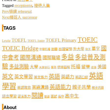
Tagged
receptionist
,
接待人員
Prev
排練 rehearsal
Next
接班人 successor
TAGS
TOEIC
TOEFL
TOEFL Primary
Lexile
TOEFL Junior
TOEIC Bridge
國
單字
出國留學
升大學
出國
中學托福
台大
多益
多益普及測
中會考
國際溝通
國際職場
驗
多益測驗
托福
留學
美國
大學
情境圖解
學測
大學排行
疫情
英語
英文
英語
英文學習
英語力
英文能力
英語口說
學習
英語能力
親子共學
英語溝通
英語教育
親子共讀
閱讀
高中生
語言學習
語言能力
面試
高中
雙語
About