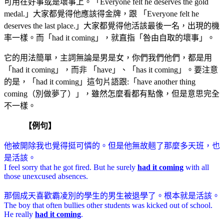
可用在好事或是壞事上。「Everyone felt he deserves the gold
medal.」大家都覺得他應該得金牌，跟 「Everyone felt he
deserves the last place.」大家都覺得他活該最後一名，出現的機
率一樣。而「had it coming」，就直指「咎由自取的壞事」。
它的用法簡單，主詞無論是男是女，你們我們他們，都是用
「had it coming」，而非 「have」、「has it coming」。要注意
的是，「had it coming」這句片語跟:「have another thing
coming（別做夢了）」，雖然怎麼看都有點像，但是意思完全
不一樣。
【例句】
他被開除我也覺得挺可憐的。但是他無故翹了那麼多天班，也
是活該。
I feel sorry that he got fired. But he surely
had it coming
with all
those unexcused absences.
那個成天喜歡霸凌別的學生的男生被退學了。根本就是活該。
The boy that often bullies other students was kicked out of school.
He really
had it coming
.