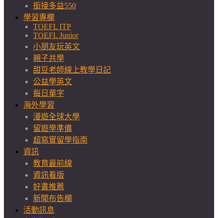
銜接多益550
學習專欄
TOEFL ITP
TOEFL Junior
小朋友玩英文
親子共學
甜豆老師線上教學日記
公益學英文
每日單字
海外學習
漫遊全球大學
留遊學準備
超寫實留學指南
資訊
教育最前線
資訊看版
好書推薦
新聞布告欄
活動訊息