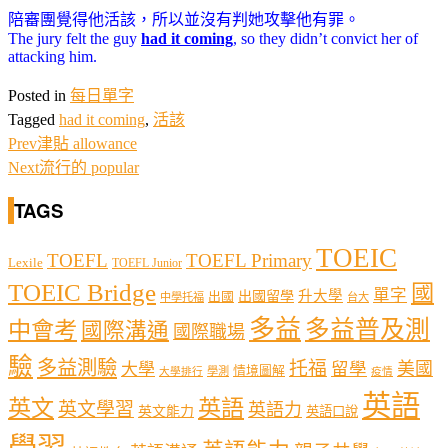
陪審團覺得他活該，所以並沒有判她攻擊他有罪。
The jury felt the guy
had it coming
, so they didn’t convict her of
attacking him.
Posted in
每日單字
Tagged
had it coming
,
活該
Prev
津貼 allowance
Next
流行的 popular
TAGS
TOEIC
TOEFL
TOEFL Primary
Lexile
TOEFL Junior
TOEIC Bridge
國
單字
出國留學
升大學
出國
中學托福
台大
多益
多益普及測
中會考
國際溝通
國際職場
驗
多益測驗
托福
留學
美國
大學
情境圖解
學測
大學排行
疫情
英語
英文
英語
英文學習
英語力
英文能力
英語口說
學習