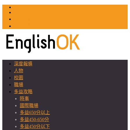
TOEIC
TOEFL
英文教師聯誼會
GEAT 台灣全球化教育推廣協會
深度報導
人物
校園
職場
多益攻略
時事
國際職場
多益650分以上
多益450-650分
多益450分以下