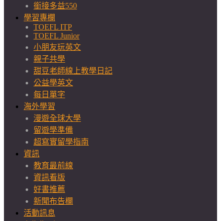
銜接多益550
學習專欄
TOEFL ITP
TOEFL Junior
小朋友玩英文
親子共學
甜豆老師線上教學日記
公益學英文
每日單字
海外學習
漫遊全球大學
留遊學準備
超寫實留學指南
資訊
教育最前線
資訊看版
好書推薦
新聞布告欄
活動訊息