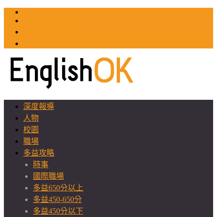
TOEIC
TOEFL
英文教師聯誼會
GEAT 台灣全球化教育推廣協會
深度報導
人物
校園
職場
多益攻略
時事
國際職場
多益650分以上
多益450-650分
多益450分以下