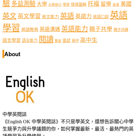
驗
多益測驗
托福
留學
美國
大學
情境圖解
學測
大學排行
疫情
英語
英文
英語
英文學習
英語力
英文能力
英語口說
學習
英語能力
親子共學
英語溝通
英語教育
親子共讀
閱讀
高中生
語言學習
語言能力
面試
高中
雙語
About
中學英閱誌
《English OK 中學英閱誌》不只是學英文，還想告訴關心中學
生競爭力與升學議題的你，如何掌握最新、最活、最熱門的英