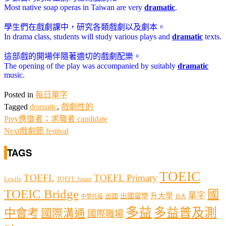
Most native soap operas in Taiwan are very
dramatic
.
學生們在戲劇課中，研究各類戲劇以及劇本。
In drama class, students will study various plays and
dramatic
texts.
這部戲的開場伴隨著適切的戲劇配樂。
The opening of the play was accompanied by suitably
dramatic
music.
Posted in
每日單字
Tagged
dramatic
,
戲劇性的
Prev
應徵者；求職者 candidate
Next
戲劇節 festival
TAGS
TOEIC
TOEFL
TOEFL Primary
Lexile
TOEFL Junior
TOEIC Bridge
國
單字
出國留學
升大學
出國
中學托福
台大
多益
多益普及測
中會考
國際溝通
國際職場