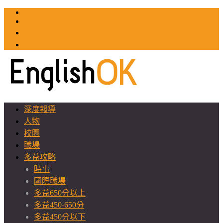
TOEIC
TOEFL
英文教師聯誼會
GEAT 台灣全球化教育推廣協會
深度報導
人物
校園
職場
多益攻略
時事
國際職場
多益650分以上
多益450-650分
多益450分以下