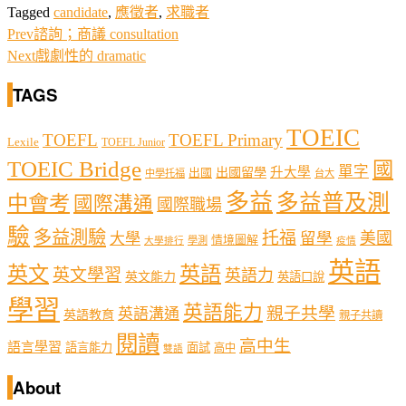
Tagged
candidate
,
應徵者
,
求職者
Prev
諮詢；商議 consultation
Next
戲劇性的 dramatic
TAGS
TOEIC
TOEFL
TOEFL Primary
Lexile
TOEFL Junior
TOEIC Bridge
國
單字
出國留學
升大學
出國
中學托福
台大
多益
多益普及測
中會考
國際溝通
國際職場
驗
多益測驗
托福
留學
美國
大學
情境圖解
學測
大學排行
疫情
英語
英文
英語
英文學習
英語力
英文能力
英語口說
學習
英語能力
親子共學
英語溝通
英語教育
親子共讀
閱讀
高中生
語言學習
語言能力
面試
高中
雙語
About