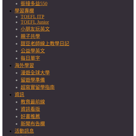
銜接多益550
學習專欄
TOEFL ITP
TOEFL Junior
小朋友玩英文
親子共學
甜豆老師線上教學日記
公益學英文
每日單字
海外學習
漫遊全球大學
留遊學準備
超寫實留學指南
資訊
教育最前線
資訊看版
好書推薦
新聞布告欄
活動訊息