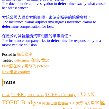
The doctor made an investigation to
determine
exactly what caused
her breast cancer.
索賠公證人調查索賠事項，來決定損失的賠償金額。
The insurance claims adjuster investigates insurance claims to
determine
compensation for loss.
保險公司試著釐清汽車相撞的肇事責任。
The insurance company tries to
determine
the responsibility in a
motor vehicle collision.
Posted in
每日單字
Tagged
determine
,
確定
,
裁定
Prev
潛在的；可能的 potential
Next
確認 confirm
TAGS
TOEIC
TOEFL
TOEFL Primary
Lexile
TOEFL Junior
TOEIC Bridge
國
單字
出國留學
升大學
出國
中學托福
台大