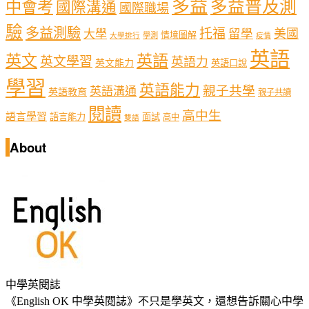
多益
多益普及測
中會考
國際溝通
國際職場
驗
多益測驗
托福
留學
美國
大學
情境圖解
學測
大學排行
疫情
英語
英文
英語
英文學習
英語力
英文能力
英語口說
學習
英語能力
親子共學
英語溝通
英語教育
親子共讀
閱讀
高中生
語言學習
語言能力
面試
高中
雙語
About
中學英閱誌
《English OK 中學英閱誌》不只是學英文，還想告訴關心中學