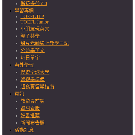
銜接多益550
學習專欄
TOEFL ITP
TOEFL Junior
小朋友玩英文
親子共學
甜豆老師線上教學日記
公益學英文
每日單字
海外學習
漫遊全球大學
留遊學準備
超寫實留學指南
資訊
教育最前線
資訊看版
好書推薦
新聞布告欄
活動訊息