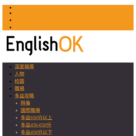
TOEIC
TOEFL
英文教師聯誼會
GEAT 台灣全球化教育推廣協會
深度報導
人物
校園
職場
多益攻略
時事
國際職場
多益650分以上
多益450-650分
多益450分以下