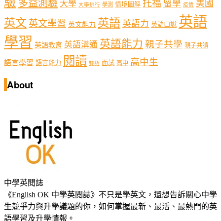
驗
多益測驗
托福
留學
美國
大學
情境圖解
學測
大學排行
疫情
英語
英文
英語
英文學習
英語力
英文能力
英語口說
學習
英語能力
親子共學
英語溝通
英語教育
親子共讀
閱讀
高中生
語言學習
語言能力
面試
高中
雙語
About
中學英閱誌
《English OK 中學英閱誌》不只是學英文，還想告訴關心中學
生競爭力與升學議題的你，如何掌握最新、最活、最熱門的英
語學習及升學情報。