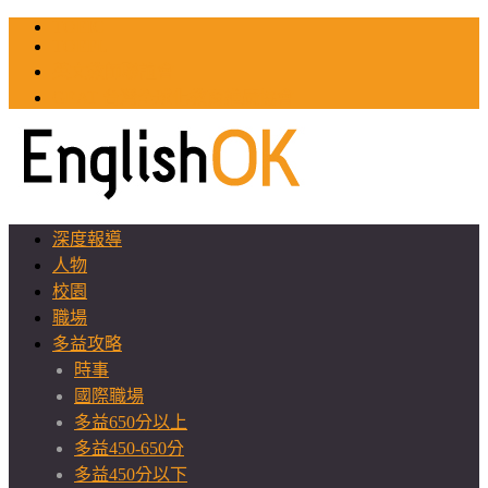
TOEIC
TOEFL
英文教師聯誼會
GEAT 台灣全球化教育推廣協會
深度報導
人物
校園
職場
多益攻略
時事
國際職場
多益650分以上
多益450-650分
多益450分以下