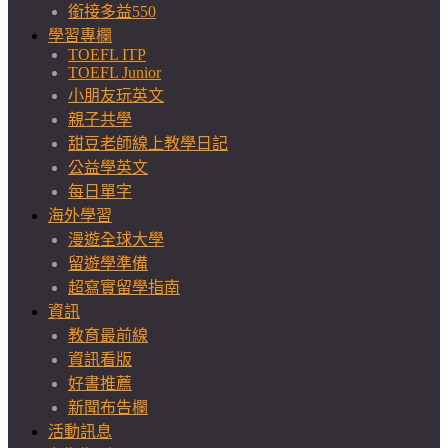
銜接多益550
學習專欄
TOEFL ITP
TOEFL Junior
小朋友玩英文
親子共學
甜豆老師線上教學日記
公益學英文
每日單字
海外學習
漫遊全球大學
留遊學準備
超寫實留學指南
資訊
教育最前線
資訊看版
好書推薦
新聞布告欄
活動訊息