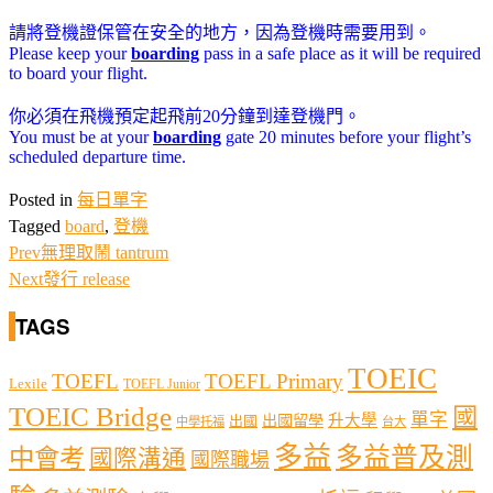
請將登機證保管在安全的地方，因為登機時需要用到。
Please keep your
boarding
pass in a safe place as it will be required
to board your flight.
你必須在飛機預定起飛前20分鐘到達登機門。
You must be at your
boarding
gate 20 minutes before your flight’s
scheduled departure time.
Posted in
每日單字
Tagged
board
,
登機
Prev
無理取鬧 tantrum
Next
發行 release
TAGS
TOEIC
TOEFL
TOEFL Primary
Lexile
TOEFL Junior
TOEIC Bridge
國
單字
出國留學
升大學
出國
中學托福
台大
多益
多益普及測
中會考
國際溝通
國際職場