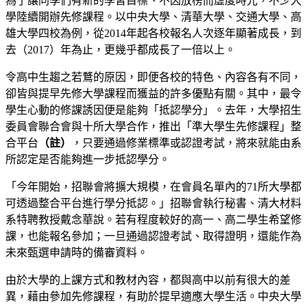
為了讓同學們有新的學習目標、不因放榜而虛度時光，不少大
學陸續開辦先修課程。以中央大學、清華大學、交通大學、高
雄大學四校為例，從2014年起各校報名人次逐年顯著成長，到
去（2017）年為止，更幾乎都成長了一倍以上。
令高中生趨之若鶩的原因，即便各校的特色、內容各有不同，
卻皆與提早先修大學課程而獲益的許多優點有關。其中，最令
學生心動的修課誘因便是能夠「抵認學分」。去年，大學招生
委員會聯合會與十所大學合作，推出「準大學生先修課程」整
合平台
（註）
，只要通過修業標準或認證考試，將來就能由系
所認定是否能夠進一步抵認學分。
「今年開始，招聯會將擴大規模，在會員名單內的71所大學都
可透過整合平台進行學分抵認。」招聯會執行秘書、清大材料
系特聘教授戴念華說。若有程度較好的高一、高二學生希望修
課，也能報名參加；一旦通過認證考試、取得證明，還能作為
未來甄選申請時的備審資料。
由於大學的上課方式和教材內容，都與高中以前有很大的差
異，藉由參加先修課程，有助於提早適應大學生活。中央大學