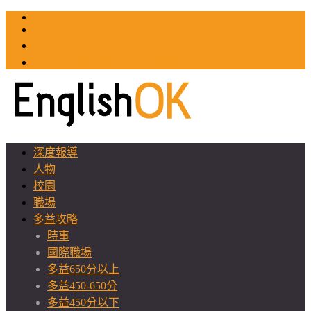
TOEIC
TOEFL
英文教師聯誼會
GEAT 台灣全球化教育推廣協會
深度報導
人物
校園
職場
多益攻略
時事
國際職場
多益650分以上
多益450-650分
多益450分以下