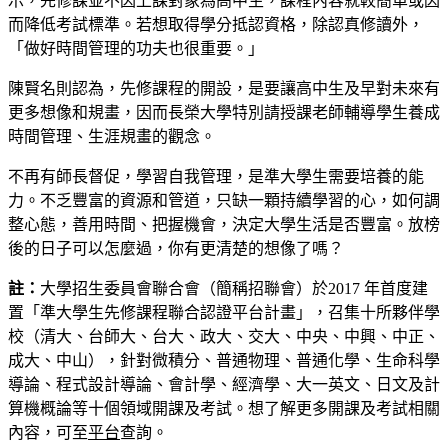
示，先修課並不因上課對象為高中生，課程內容就較簡單或因
而降低考試標準。若想取得學分抵認資格，除認真修讀外，
「做好時間管理的功夫也很重要。」
陳賢名則認為，先修課程的開設，是要讓高中生及早對未來有
更多想像和規畫，因而長榮大學特別請授課老師輔導學生養成
時間管理、生涯規畫的觀念。
不再有師長督促，學習自我管理，是準大學生需要培養的能
力。不乏豐富的資源和管道，只缺一顆持續學習的心，如何調
整心態，善用時間、把握機會，決定大學生活是否豐富。放榜
後的日子可以怎麼過，你有更清楚的想像了嗎？
註：
大學招生委員會聯合會（簡稱招聯會）於2017 年首度建
置「準大學生先修課程聯合認證平台計畫」，召集十所夥伴學
校（清大、台師大、台大、政大、交大、中央、中興、中正、
成大、中山），針對微積分、普通物理、普通化學、生命科學
導論、程式設計導論、會計學、經濟學、大一英文、日文及計
算機概論等十個領域開課及考試。想了解更多開課及考試相關
內容，可至
平台
查詢。