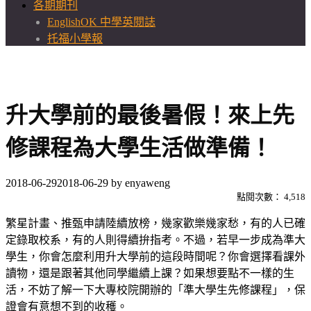
各期期刊
EnglishOK 中學英閱誌
托福小學報
升大學前的最後暑假！來上先
修課程為大學生活做準備！
2018-06-29
2018-06-29
by
enyaweng
點閱次數：
4,518
繁星計畫、推甄申請陸續放榜，幾家歡樂幾家愁，有的人已確
定錄取校系，有的人則得續拚指考。不過，若早一步成為準大
學生，你會怎麼利用升大學前的這段時間呢？你會選擇看課外
讀物，還是跟著其他同學繼續上課？如果想要點不一樣的生
活，不妨了解一下大專校院開辦的「準大學生先修課程」，保
證會有意想不到的收穫。