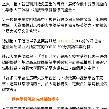
上大一後，就已利用抵免空出的時間，選修令他十分感興趣的
化學系大二課程，積攢未來雙輔修的能量。
另一位是畢業於明德高中、現在就讀亞洲大學財金系四年級的
林倞，因為預想到以後的大學課業需具備良好英語力，她報名
了亞大英語文先修營。
結訓後，不但取得多益英語測驗
（TOEIC）
805分的好成績，
甚至遠超過亞大所訂定的TOEIC 500分英語畢業門檻。
談起大學先修課程，「善用時間」是所有校方受訪代表一致強
調的優點。基於高三應屆畢業生透過繁星計畫或推甄申請確定
錄取校系，直到大學開學前至少還有三、四個月的空檔。
「許多同學會在這時失去學習動力，導致高中課業學習不完
整，這是非常可惜的。」台大副教務長、電機資訊學院教授張
耀文表示。
避免學習倦怠 先修課好處多