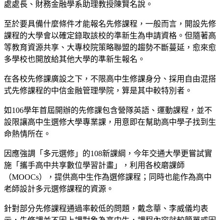
處處長、財務金融學系助理教授陳賢名說。
至於要具備什麼條件才能報名先修課程，一般而言，開設先修
課程的大學會以確定錄取該校的準新生為申請資格。但隨著高
等教育資源共享、大專校院策略聯盟的趨勢不斷蔓延，愈來愈
多學校也開放給其他大學的準新生報名。
在各校先修課廣設之下，不限高中生修課身分、採用自由混搭
式先修課程的中信金融管理學院，算是其中較特別者。
如106學年首屆開辦的先修課包含營隊英語、運動課程，並不
設限讓高中生選修大學專業課，用意即在幫助高中學子找到生
命熱情所在。
因應強調「多元選修」的108新課綱，今年交通大學更嘗試實
施「攜手高中共享數位學習計畫」，利用各校磨課師
（MOOCs），提供高中生作為選修課程；同時也能作為高中
老師設計多元選修課程的資源。
針對部分先修課程通過率較低的問題，戴念華、李威儀均表