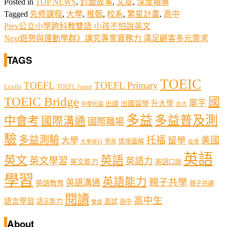
Posted in
TOP NEWS
,
封面故事
,
文章
,
深度報導
Tagged
先修課程
,
大學
,
推甄
,
校系
,
繁星計畫
,
高中
Prev
公立小學跨科教雙語 小孩不怕說英文
Next
遊憩與運動學群》講究專業實務力 滿足顧客多元需求
TAGS
TOEIC
TOEFL
TOEFL Primary
Lexile
TOEFL Junior
TOEIC Bridge
國
單字
出國留學
升大學
出國
中學托福
台大
多益
多益普及測
中會考
國際溝通
國際職場
驗
多益測驗
托福
留學
美國
大學
情境圖解
學測
大學排行
疫情
英語
英文
英語
英文學習
英語力
英文能力
英語口說
學習
英語能力
親子共學
英語溝通
英語教育
親子共讀
閱讀
高中生
語言學習
語言能力
面試
高中
雙語
About