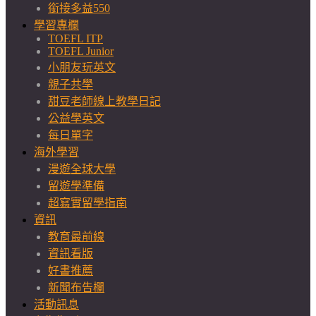
銜接多益550
學習專欄
TOEFL ITP
TOEFL Junior
小朋友玩英文
親子共學
甜豆老師線上教學日記
公益學英文
每日單字
海外學習
漫遊全球大學
留遊學準備
超寫實留學指南
資訊
教育最前線
資訊看版
好書推薦
新聞布告欄
活動訊息