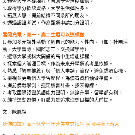
3. 預習大學基礎課程，有助學習進度加倍。
4. 取得學分抵認資格，大學生活彈性多。
5. 拓展人脈，提前結識不同系所的朋友。
6. 通過認證考試，作為甄選申請加分證明。
暑假充電，高一、高二生還可以這樣做
1. 參加多元課外活動了解自己的能力、性向。（如：社團活
動、大學營隊、國際志工、交換遊學等）
2. 選修大學或科大開設的高中生增能課程。
3. 探索個人職涯目標，作為未來升學選系考量依據。
4. 熟悉「繁星推薦」與「個人申請」流程，避免錯過良機。
5. 檢視並更新個人學習歷程，為備審資料預做準備。
6. 提前備戰學測，擬定讀書計畫、按表操課。
7. 考取國際認證英語能力證明，無論升學、留學都有利。
8. 維持運動習慣，好體力是追求理想目標的大前提。
文／陳胤祖
延伸閱讀》高一休學一年赴美當交換生 回國照樣上台大