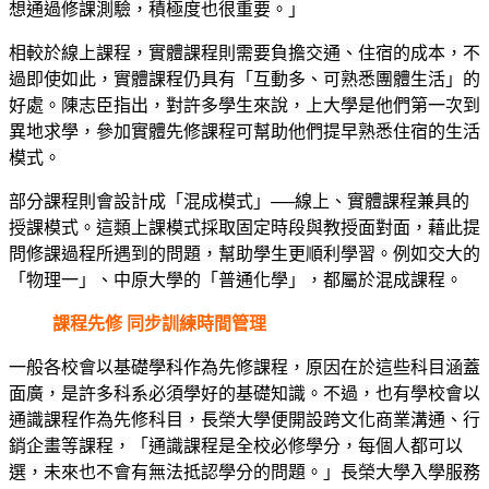
想通過修課測驗，積極度也很重要。」
相較於線上課程，實體課程則需要負擔交通、住宿的成本，不
過即使如此，實體課程仍具有「互動多、可熟悉團體生活」的
好處。陳志臣指出，對許多學生來說，上大學是他們第一次到
異地求學，參加實體先修課程可幫助他們提早熟悉住宿的生活
模式。
部分課程則會設計成「混成模式」──線上、實體課程兼具的
授課模式。這類上課模式採取固定時段與教授面對面，藉此提
問修課過程所遇到的問題，幫助學生更順利學習。例如交大的
「物理一」、中原大學的「普通化學」，都屬於混成課程。
課程先修 同步訓練時間管理
一般各校會以基礎學科作為先修課程，原因在於這些科目涵蓋
面廣，是許多科系必須學好的基礎知識。不過，也有學校會以
通識課程作為先修科目，長榮大學便開設跨文化商業溝通、行
銷企畫等課程，「通識課程是全校必修學分，每個人都可以
選，未來也不會有無法抵認學分的問題。」長榮大學入學服務