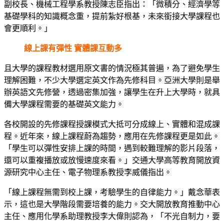
副校長、機械工程學系教授陳志臣指出：「微積分、經濟學等
基礎學科的知識概念重，提前紮好根基，未來銜接大學課程也
會更順利。」
線上課有彈性 實體課互動多
且大學的課程教材選用原文書的情況極其普遍，為了避免學生
理解困難，不少大學選定英文作為先修科目。亞洲大學則是舉
辦英語文先修營，透過密集加強，讓學生在升上大學時，就具
備大學課程需要的基礎英文能力。
各校開設的先修課程授課模式大抵可分成線上、實體和混成課
程。近年來，線上課程蔚為趨勢，應用在先修課程更是如此。
「學生可以彈性安排上課的時間，遇到較難理解的影片段落，
還可以重複播放或放慢速度來看。」交通大學高等教育開放資
源研究中心主任、電子物理系教授李威儀指出。
「線上課程無需到校上課，考驗學生的自律能力。」戴念華表
示，這也是大學階段需要培養的能力。交大開放教育推動中心
主任、應用化學系助理教授李大偉則認為，「不光自制力，要