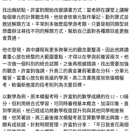
找出癥結點，許富鈞開始改變讀書方式：當老師在課堂上講解
每個單元的計算觀念時，他就會依單元製作筆記、勤列算式並
敘述解題方法，平常則多做歷屆學測考題，只要是相同題型就
想盡辦法尋找不同的解題方式，幫助自己面對各種題目能更融
會貫通。
他也發現，高中課程有更多跨單元的觀念要釐清，因此他將讀
書重心放在統整的大範圍重點，才得以在學測前複習兩次。他
一次做一個科別的統合試題，之後再根據錯誤，找出需要加強
的觀念。許富鈞強調，升高三的黃金暑假著重在分科、分單元
複習。當重心放在較長遠的學測，高三念書進度就依循模擬
考，較偏新進度的段考則列為次要目標。
以數學為例，原本模擬考時，許富鈞的數學成績約在12、13級
分，但利用統合式學習，可同時審視基本概念、加深印象，直
到學測前，他已經成功將數學程度提升到與其他同學相差無
幾，他笑著說，高三最後幾次模擬考甚至算數學算出興趣，也
頗有成就感。針對時間管理，許富鈞分享：「平日我會花兩個