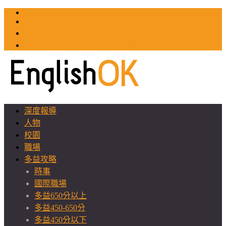
TOEIC
TOEFL
英文教師聯誼會
GEAT 台灣全球化教育推廣協會
深度報導
人物
校園
職場
多益攻略
時事
國際職場
多益650分以上
多益450-650分
多益450分以下