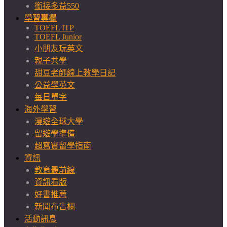
銜接多益550
學習專欄
TOEFL ITP
TOEFL Junior
小朋友玩英文
親子共學
甜豆老師線上教學日記
公益學英文
每日單字
海外學習
漫遊全球大學
留遊學準備
超寫實留學指南
資訊
教育最前線
資訊看版
好書推薦
新聞布告欄
活動訊息