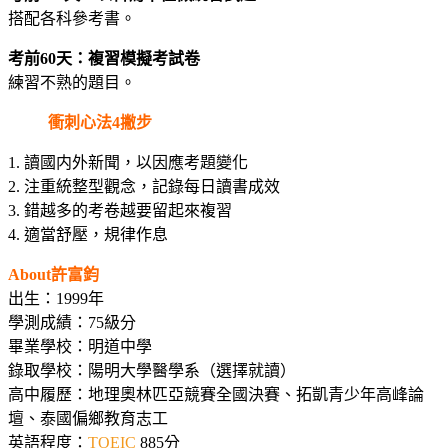
搭配各科參考書。
考前60天：複習模擬考試卷
練習不熟的題目。
衝刺心法4撇步
1. 讀國内外新聞，以因應考題變化
2. 注重統整型觀念，記錄每日讀書成效
3. 錯越多的考卷越要留起來複習
4. 適當舒壓，規律作息
About許富鈞
出生：1999年
學測成績：75級分
畢業學校：明道中學
錄取學校：陽明大學醫學系（選擇就讀）
高中履歷：地理奧林匹亞競賽全國決賽、拓凱青少年高峰論
壇、泰國偏鄉教育志工
英語程度：
TOEIC
885分