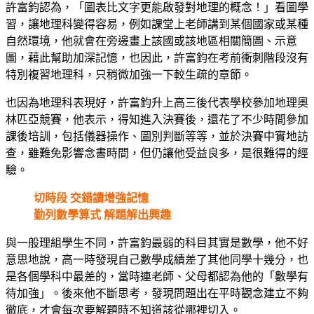
許富鈞認為，「圖表比文字更能啟發對地理的概念！」看圖學
習，讓地理科變得容易，例如課堂上老師講到某個國家或某種
自然環境，他就會在旁邊畫上該國或該地區相關簡圖、示意
圖，藉此幫助加深記憶，也因此，許富鈞在考前衝刺階段沒有
特別複習地理科，只稍微加強一下較生疏的章節。
也因為地理科表現好，許富鈞升上高三後代表學校參加地理奧
林匹亞競賽，他表示，得知進入決賽後，還花了不少時間參加
課後培訓，包括儀器操作、圖別判斷等等，並於決賽中實地訪
查，雖難免影響念書時間，但仍讓他受益良多，是很難得的經
驗。
切時段 交錯讀增強記憶
勤列數學算式 解題解出興趣
與一般理組學生不同，許富鈞最弱的科目其實是數學，他不好
意思地說，高一時發現自己數學成績差了其他同學十幾分，也
是各個學科中最差的，當時連老師、父母都認為他的「數學有
待加強」。後來他不斷思考，發現問題出在平時觀念建立不夠
徹底，才會每次要解題時不知道該從哪裡切入。