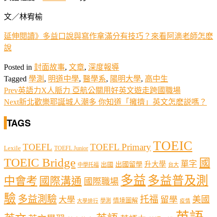
文／林宥榆
延伸閱讀》多益口說與寫作拿滿分有技巧？來看阿滴老師怎麽
說
Posted in
封面故事
,
文章
,
深度報導
Tagged
學測
,
明道中學
,
醫學系
,
陽明大學
,
高中生
Prev
英語力X人脈力 亞航公關用好英文遊走跨國職場
Next
新北歡樂耶誕城人潮多 你知道「擁擠」英文怎麽説嗎？
TAGS
TOEIC
TOEFL
TOEFL Primary
Lexile
TOEFL Junior
TOEIC Bridge
國
單字
出國留學
升大學
出國
中學托福
台大
多益
多益普及測
中會考
國際溝通
國際職場
驗
多益測驗
托福
留學
美國
大學
情境圖解
學測
大學排行
疫情