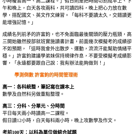
小時複習高一、高二課程。」假日則是把時間切割成早上、下
午和晚上，白天各攻兩科，共可讀四科，晚上把心力放在數
學，搭配國文、英文作文練習。「每科不要讀太久，交錯讀更
能增強記憶。」
成績名列前矛的許富鈞，也不免面臨最後關頭的壓力瓶頸，高
三開始雖然按部就班實施讀書計畫，前面幾次模擬考的成績卻
不如預期，「這時我會外出散步、運動，流流汗能幫助情緒平
穩。」許富鈞建議學弟妹保持規律作息，不要受模擬考成績影
響，「永遠都要跟自己說：我有辦法能夠做到！」
學測倒數 許富鈞的時間管理術
高一：各科統整，筆記寫在課本上
數學及自然科另做重點整理。
高三：分科、分單元、分時間
平日每天兩小時讀高一二課程。
假日讀12小時，白天每科兩小時，晚上攻數學及作文。
考前100天：以科為單位做統合試題