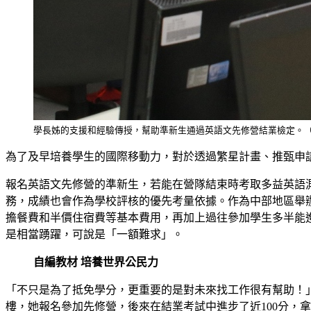
學長姊的支援和經驗傳授，幫助準新生通過英語文先修營結業檢定。
為了及早培養學生的國際移動力，對於透過繁星計畫、推甄申
報名英語文先修營的準新生，若能在營隊結束時考取多益英語
務，成績也會作為學校評核的優先考量依據。作為中部地區舉辦
擔餐費和半價住宿費等基本費用，再加上過往參加學生多半能進步
是相當踴躍，可說是「一額難求」。
自編教材 培養世界公民力
「不只是為了抵免學分，更重要的是對未來找工作很有幫助！」
樓，她報名參加先修營，後來在結業考試中進步了近100分，拿下