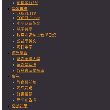
銜接多益550
學習專欄
TOEFL ITP
TOEFL Junior
小朋友玩英文
親子共學
甜豆老師線上教學日記
公益學英文
每日單字
海外學習
漫遊全球大學
留遊學準備
超寫實留學指南
資訊
教育最前線
資訊看版
好書推薦
新聞布告欄
活動訊息