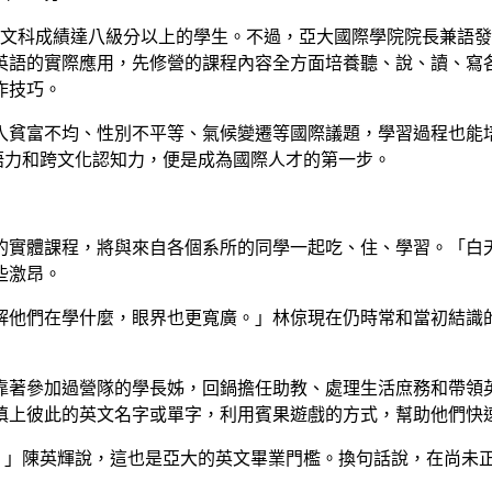
英文科成績達八級分以上的學生。不過，亞大國際學院院長兼語
英語的實際應用，先修營的課程內容全方面培養聽、說、讀、寫
作技巧。
入貧富不均、性別不平等、氣候變遷等國際議題，學習過程也能
）。」而英語力和跨文化認知力，便是成為國際人才的第一步。
的實體課程，將與來自各個系所的同學一起吃、住、學習。「白
些激昂。
解他們在學什麼，眼界也更寬廣。」林倞現在仍時常和當初結識
靠著參加過營隊的學長姊，回鍋擔任助教、處理生活庶務和帶領
填上彼此的英文名字或單字，利用賓果遊戲的方式，幫助他們快
分以上。」陳英輝說，這也是亞大的英文畢業門檻。換句話說，在尚