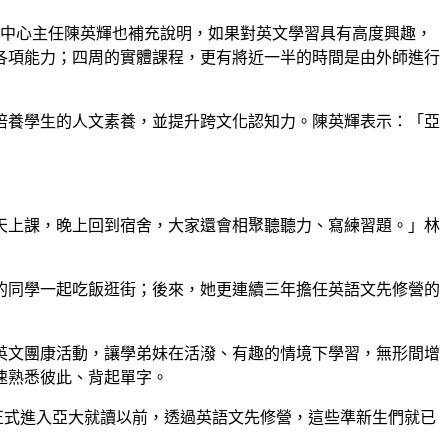
發中心主任陳英輝也補充說明，如果對英文學習具有高度興趣，
各項能力；四周的實體課程，更有將近一半的時間是由外師進行
培養學生的人文素養，並提升跨文化認知力。陳英輝表示：「亞
天上課，晚上回到宿舍，大家還會相聚聽聽力、寫練習題。」林
的同學一起吃飯逛街；後來，她更連續三年擔任英語文先修營的
英文團康活動，讓學弟妹在活潑、有趣的情境下學習，無形間增
速熟悉彼此、背起單字。
未正式進入亞大就讀以前，透過英語文先修營，這些準新生們就已