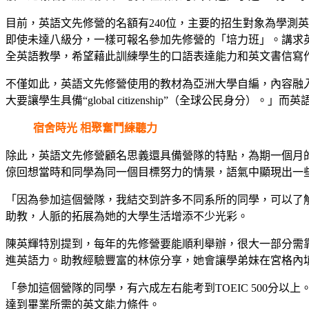
目前，英語文先修營的名額有240位，主要的招生對象為學測
即使未達八級分，一樣可報名參加先修營的「培力班」。講求
全英語教學，希望藉此訓練學生的口語表達能力和英文書信寫
不僅如此，英語文先修營使用的教材為亞洲大學自編，內容融
大要讓學生具備“global citizenship”（全球公民身分
宿舍時光 相聚奮鬥練聽力
除此，英語文先修營顧名思義還具備營隊的特點，為期一個月
倞回想當時和同學為同一個目標努力的情景，語氣中顯現出一
「因為參加這個營隊，我結交到許多不同系所的同學，可以了
助教，人脈的拓展為她的大學生活增添不少光彩。
陳英輝特別提到，每年的先修營要能順利舉辦，很大一部分需
進英語力。助教經驗豐富的林倞分享，她會讓學弟妹在宮格內
「參加這個營隊的同學，有六成左右能考到TOEIC 500
達到畢業所需的英文能力條件。