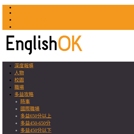
TOEIC
TOEFL
英文教師聯誼會
GEAT 台灣全球化教育推廣協會
深度報導
人物
校園
職場
多益攻略
時事
國際職場
多益650分以上
多益450-650分
多益450分以下