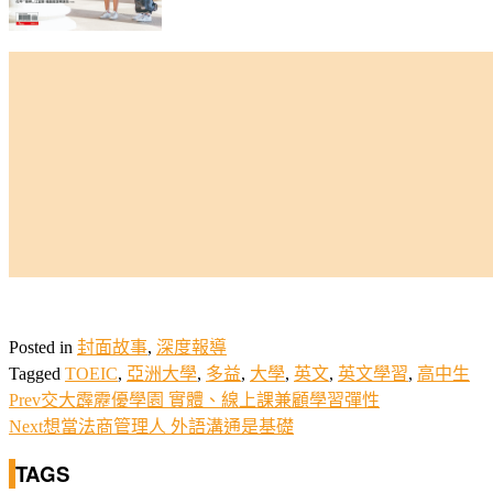
Posted in
封面故事
,
深度報導
Tagged
TOEIC
,
亞洲大學
,
多益
,
大學
,
英文
,
英文學習
,
高中生
Prev
交大霹靂優學園 實體、線上課兼顧學習彈性
Next
想當法商管理人 外語溝通是基礎
TAGS