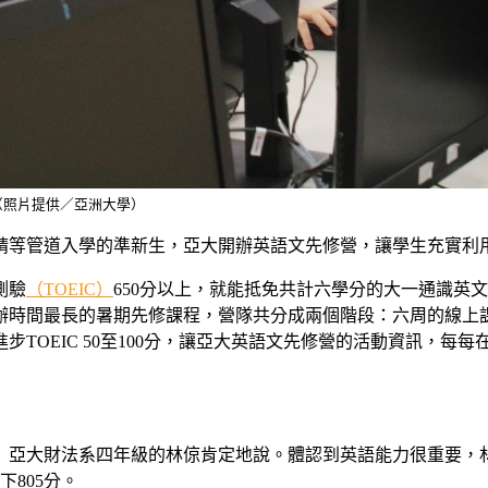
（照片提供／亞洲大學）
請等管道入學的準新生，亞大開辦英語文先修營，讓學生充實利
測驗
（TOEIC）
650分以上，就能抵免共計六學分的大一通識英
時間最長的暑期先修課程，營隊共分成兩個階段：六周的線上課
TOEIC 50至100分，讓亞大英語文先修營的活動資訊，每
亞大財法系四年級的林倞肯定地說。體認到英語能力很重要，林倞在
805分。