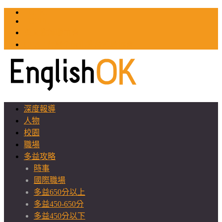
TOEIC
TOEFL
英文教師聯誼會
GEAT 台灣全球化教育推廣協會
深度報導
人物
校園
職場
多益攻略
時事
國際職場
多益650分以上
多益450-650分
多益450分以下