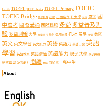
分
TOEIC
TOEFL
TOEFL Primary
Lexile
TOEFL Junior
頁
TOEIC Bridge
國
單字
出國留學
升大學
出國
中學托福
台大
多益
多益普及測
中會考
國際溝通
國際職場
驗
多益測驗
托福
留學
美國
大學
情境圖解
學測
大學排行
疫情
英語
英文
英語
英文學習
英語力
英文能力
英語口說
學習
英語能力
親子共學
英語溝通
英語教育
親子共讀
閱讀
高中生
語言學習
語言能力
面試
高中
雙語
About