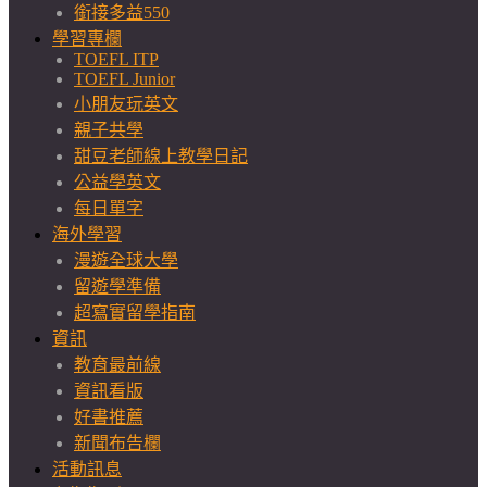
銜接多益550
學習專欄
TOEFL ITP
TOEFL Junior
小朋友玩英文
親子共學
甜豆老師線上教學日記
公益學英文
每日單字
海外學習
漫遊全球大學
留遊學準備
超寫實留學指南
資訊
教育最前線
資訊看版
好書推薦
新聞布告欄
活動訊息