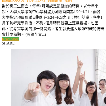
EnglishOK#01
,
TOP NEWS
,
封面故事
,
校園
對於高三生而言，每年1月可說是最緊繃的時刻。以今年來
說，大學入學考試中心學科能力測驗時間為1/20~1/21，而各
大學指定項目甄試日期則在3/24~4/23之間；換句話說，學生1
月下旬考完學測後，不到2個月時間就要上甄選戰場，也因
此，從考完學測的那一刻開始，考生就要進入緊鑼密鼓的備審
資料準備期。 (閱讀全文...)
Read More
SHARE