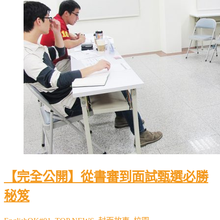
【完全公開】從書審到面試甄選必勝
秘笈