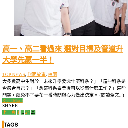
高一、高二看過來 選對目標及管道升
大學先贏一半！
TOP NEWS
,
封面故事
,
校園
大多數高中生對於「未來升學要念什麼科系？」「這些科系是
否適合自己？」「念某科系畢業後可以從事什麼工作？」這些
問題，總免不了要花一番時間與心力做出決定。 (閱讀全文...)
Read More
SHARE
文
上一頁
1
...
24
25
章
TAGS