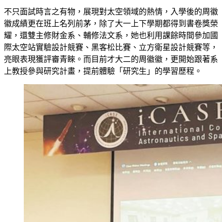
不只面試時言之有物，展現對太空領域的熱情，入學後的周徽
徽成績更在班上名列前茅，除了大一上下學期都得到書卷獎榮
耀，還雙主修財金系、輔修法文系，她也利用課餘時間參加國
際太空站實驗設計競賽、黑客松比賽、立方衛星設計競賽等，
亮眼表現獲評審青睞。而目前才大二的周徽徽，更開始跟著系
上教授參與研究計畫，提前體驗「研究生」的學習歷程。