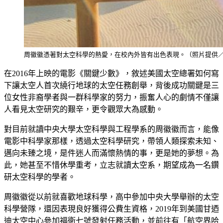
周徽徽憑著對太空科學的熱愛，在校內外皆有出色表現。（照片提供
在2016年上映的電影《關鍵少數》，敘述美國太空總署如何寫
下讓太空人首次繞行地球的太空任務創舉，背後成功關鍵是三
位女性非裔學者與一群科學家的努力，振奮人心的劇情不僅讓
人看見太空研究的艱辛，更令觀眾大為感動。
對目前就讀中央大學太空科學與工程學系的周徽徽而言，能像
電影中科學家那樣，透過太空科學研究，帶領人類探索未知、
邁向未臻之境，是件迷人而滿懷熱情的事，更是她的夢想。為
此，她甚至不惜休學重考，立志就讀太空系，期望成為一名鑽
研太空科學的學者。
周徽徽從以前就喜歡地球科學，高中參加中央大學舉辦的太空
科學營隊，還因表現良好獲得公費生資格，2019年到美國甘迺
迪太空中心參加福衛七號發射任務活動，並前往有「航空界哈