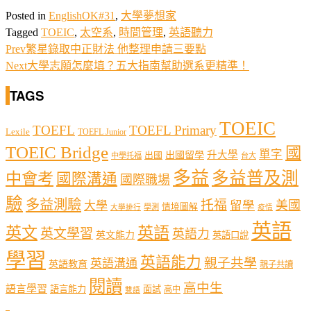
Posted in
EnglishOK#31
,
大學夢想家
Tagged
TOEIC
,
太空系
,
時間管理
,
英語聽力
Prev
繁星錄取中正財法 他整理申請三要點
Next
大學志願怎麼填？五大指南幫助選系更精準！
TAGS
TOEIC
TOEFL
TOEFL Primary
Lexile
TOEFL Junior
TOEIC Bridge
國
單字
出國留學
升大學
出國
中學托福
台大
多益
多益普及測
中會考
國際溝通
國際職場
驗
多益測驗
托福
留學
美國
大學
情境圖解
學測
大學排行
疫情
英語
英文
英語
英文學習
英語力
英文能力
英語口說
學習
英語能力
親子共學
英語溝通
英語教育
親子共讀
閱讀
高中生
語言學習
語言能力
面試
高中
雙語