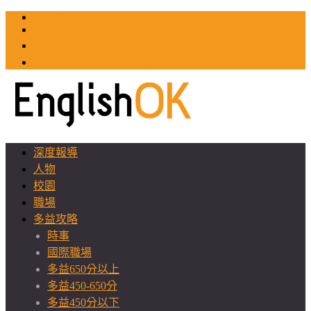
TOEIC
TOEFL
英文教師聯誼會
GEAT 台灣全球化教育推廣協會
深度報導
人物
校園
職場
多益攻略
時事
國際職場
多益650分以上
多益450-650分
多益450分以下