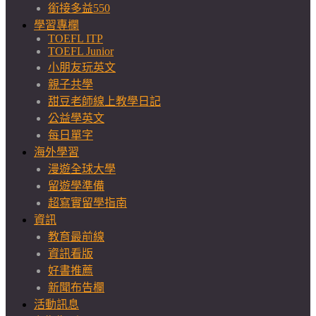
銜接多益550
學習專欄
TOEFL ITP
TOEFL Junior
小朋友玩英文
親子共學
甜豆老師線上教學日記
公益學英文
每日單字
海外學習
漫遊全球大學
留遊學準備
超寫實留學指南
資訊
教育最前線
資訊看版
好書推薦
新聞布告欄
活動訊息