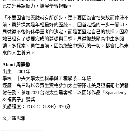
己提升英語聽力，擴展學習視野。
「不要因害怕丟臉就有所卻步，更不要因為害怕失敗而停滯不
前，勇於探索是年輕最好的歷練。」回首走過的一步一腳印，
周徽徽不後悔休學重考的決定，而是更堅定自己的抉擇，因為
她已經有了想要完成的夢想與目標，周徽徽鼓勵高中生多閱
讀、多探索、勇往直前，因為旅途中遇到的一切，都會化為未
來的人生養分。
About 周徽徽
出生：2001年
學校：中央大學太空科學與工程學系二年級
經歷：高三時以公費生資格參加太空營隊赴美見證福衛七號發
射任務、參加2021台灣太空黑客松，以團隊作品「Spacademy
& 福衛子」獲獎
英語程度：TOEIC（L&R）970分
文／羅思雅