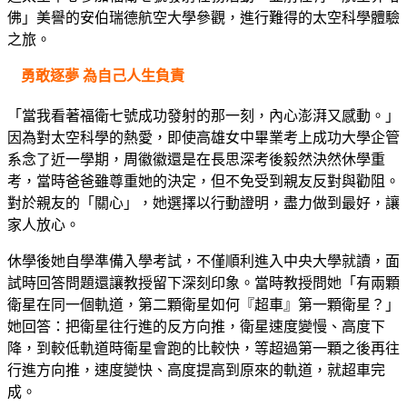
佛」美譽的安伯瑞德航空大學參觀，進行難得的太空科學體驗
之旅。
勇敢逐夢 為自己人生負責
「當我看著福衛七號成功發射的那一刻，內心澎湃又感動。」
因為對太空科學的熱愛，即使高雄女中畢業考上成功大學企管
系念了近一學期，周徽徽還是在長思深考後毅然決然休學重
考，當時爸爸雖尊重她的決定，但不免受到親友反對與勸阻。
對於親友的「關心」，她選擇以行動證明，盡力做到最好，讓
家人放心。
休學後她自學準備入學考試，不僅順利進入中央大學就讀，面
試時回答問題還讓教授留下深刻印象。當時教授問她「有兩顆
衛星在同一個軌道，第二顆衛星如何『超車』第一顆衛星？」
她回答：把衛星往行進的反方向推，衛星速度變慢、高度下
降，到較低軌道時衛星會跑的比較快，等超過第一顆之後再往
行進方向推，速度變快、高度提高到原來的軌道，就超車完
成。