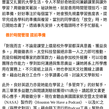
豐富又扎實的大學生活，令人不禁好奇她如何兼顧課業與課外
學習？周徽徽笑著說，祕訣無他，就是善用時間管理技巧、提
前準備，好好專注於每個當下。她會預先規畫學習進度表，提
早完成各學科的準備與複習，當別的同學還在「放空」時，她
已開始念書了，透過事先安排，大考臨頭時才不手忙腳亂。
善於時間管理 提前準備
「對我而言，不論是課堂上還是校外學習都深具意義、獲益良
多。」周徽徽表示，太空科技發展絕非靠一人之力即可推動，
而是仰賴跨域專家的群策群力，藉由參加校外競賽，可以培養
團隊合作能力，學到如何溝通與集思廣益，讓她將系上所學應
用在實務上，不只是紙上談兵。她也參加天文社團線上讀書
會，藉由社員分工合作，分享讀書心得、討論天文學新知。
此外，良好英語力亦是她能在學習上「多管齊下」的好幫手，
高三畢業多益聽力與閱讀測驗就獲得970高分，讀起原文書更
得心應手。周徽徽分享，現在會聽由美國國家航空暨太空總署
（NASA）製作的〈Houston We Have a Podcast〉、以及IC之
音〈與歷史對話〉等，藉由時下流行的Podcast工具，幫助自