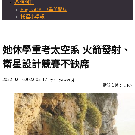
各期期刊
EnglishOK 中學英閱誌
托福小學報
她休學重考太空系 火箭發射、
衛星設計競賽不缺席
2022-02-16
2022-02-17
by
enyaweng
點閱次數：
1,407