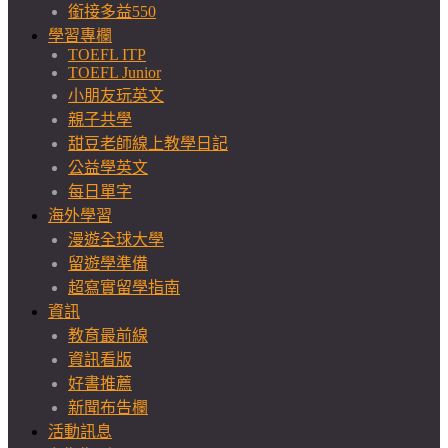
銜接多益550
學習專欄
TOEFL ITP
TOEFL Junior
小朋友玩英文
親子共學
甜豆老師線上教學日記
公益學英文
每日單字
海外學習
漫遊全球大學
留遊學準備
超寫實留學指南
資訊
教育最前線
資訊看版
好書推薦
新聞布告欄
活動訊息