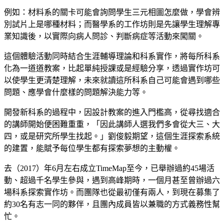
例如：材料系的關卡可能會詢問學生三元相圖怎麼做，學會辨
別試片上是哪種材料；而醫學系的工作坊則是先讓學生理解專
業知識後，以實際向病人問診、判斷病症等活動來闖關。
這個體驗活動同時結合生涯輔導理論和科系實作，將每所科系
化為一道道教案，比起單純授課或是經驗分享，透過實作坊可
以使學生更清楚理解，未來就讀這所科系自己可能會遇到哪些
問題、應學會什麼樣的問題解決能力等。
開發新科系的過程中，因設計教案的進入門檻高，從尋找適合
的講師開始便困難重重，「因此講師人選我們多會從大三、大
四，或是研究所學生找起。」劉俊毅期望，這個生涯探索系統
的建置，能賦予每位學生都有探索夢想的主動權。
去（2017）年6月左右成立TimeMap至今，已舉辦過約45場活
動、超過千名學生參與，遇到高峰期時，一個月甚至曾辦過六
場科系探索實作坊。而團隊也從最初僅有兩人，到現在募集了
約30名有志一同的夥伴，且團內成員皆以兼職的方式義務性幫
忙。