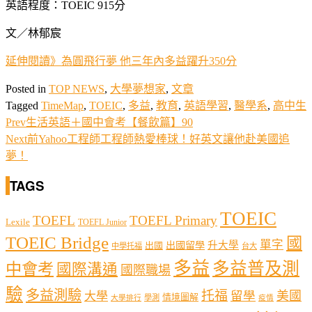
英語程度：TOEIC 915分
文／林郁宸
延伸閱讀》為圓飛行夢 他三年內多益躍升350分
Posted in
TOP NEWS
,
大學夢想家
,
文章
Tagged
TimeMap
,
TOEIC
,
多益
,
教育
,
英語學習
,
醫學系
,
高中生
Prev
生活英語＋國中會考【餐飲篇】90
Next
前Yahoo工程師工程師熱愛棒球！好英文讓他赴美國追
夢！
TAGS
TOEIC
TOEFL
TOEFL Primary
Lexile
TOEFL Junior
TOEIC Bridge
國
單字
出國留學
升大學
出國
中學托福
台大
多益
多益普及測
中會考
國際溝通
國際職場
驗
多益測驗
托福
留學
美國
大學
情境圖解
學測
大學排行
疫情