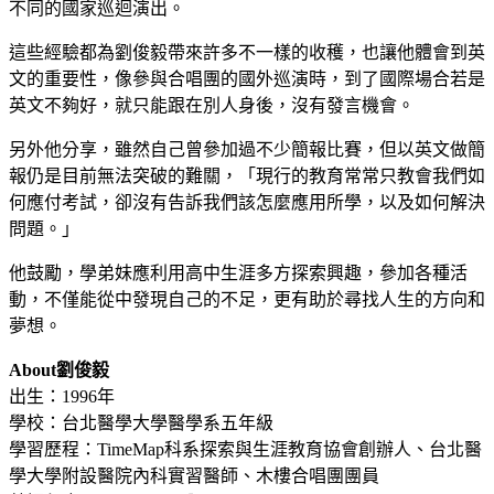
不同的國家巡迴演出。
這些經驗都為劉俊毅帶來許多不一樣的收穫，也讓他體會到英
文的重要性，像參與合唱團的國外巡演時，到了國際場合若是
英文不夠好，就只能跟在別人身後，沒有發言機會。
另外他分享，雖然自己曾參加過不少簡報比賽，但以英文做簡
報仍是目前無法突破的難關，「現行的教育常常只教會我們如
何應付考試，卻沒有告訴我們該怎麼應用所學，以及如何解決
問題。」
他鼓勵，學弟妹應利用高中生涯多方探索興趣，參加各種活
動，不僅能從中發現自己的不足，更有助於尋找人生的方向和
夢想。
About劉俊毅
出生：1996年
學校：台北醫學大學醫學系五年級
學習歷程：TimeMap科系探索與生涯教育協會創辦人、台北醫
學大學附設醫院內科實習醫師、木樓合唱團團員