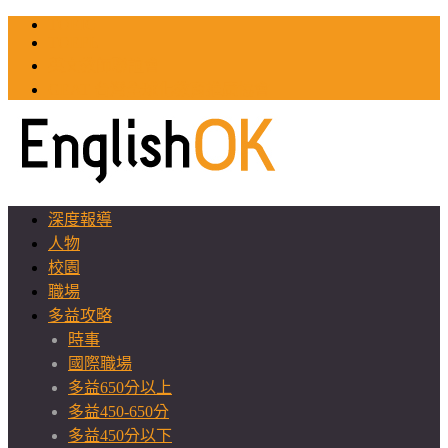
TOEIC
TOEFL
英文教師聯誼會
GEAT 台灣全球化教育推廣協會
深度報導
人物
校園
職場
多益攻略
時事
國際職場
多益650分以上
多益450-650分
多益450分以下