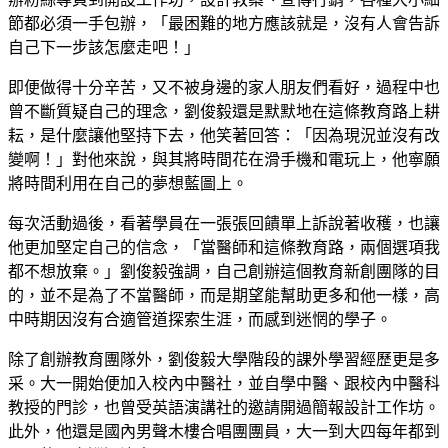
節都必須一手包辦，「最困難的地方應該就是，沒有人會告訴
自己下一步該怎麼走吧！」
即便做得十分辛苦，又不被身邊的家人朋友們看好，過程中也
曾不斷質疑自己的理念，劉俊毅還是默默地在這條教育路上耕
耘，是什麼讓他堅持下去，他笑著回答：「因為現況並沒有改
變啊！」對他來說，與其將時間花在滑手機和電玩上，他寧願
將時間利用在自己的夢想藍圖上。
每次活動過後，看著學員在一張張回饋單上訴說著收穫，也讓
他更加堅定自己的信念，「當醫師和這條教育路，兩個選項我
都不想放棄。」劉俊毅強調，自己創辦這個教育新創團隊的目
的，並不是為了不當醫師，而是期望能幫助更多和他一樣，高
中時期因沒有合適管道探索生涯，而感到迷惘的學子。
除了創辦教育團隊外，劉俊毅大學階段的課外學習經歷更是多
采。大一開始便加入校內中醫社，並自學中醫、跟校內中醫科
教授的門診，也曾受英語演講社的邀請開過簡報設計工作坊。
此外，他還是國內男聲木樓合唱團團員，大一到大四每年都到