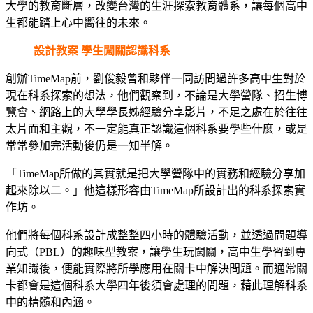
大學的教育斷層，改變台灣的生涯探索教育體系，讓每個高中
生都能踏上心中嚮往的未來。
設計教案 學生闖關認識科系
創辦TimeMap前，劉俊毅曾和夥伴一同訪問過許多高中生對於
現在科系探索的想法，他們觀察到，不論是大學營隊、招生博
覽會、網路上的大學學長姊經驗分享影片，不足之處在於往往
太片面和主觀，不一定能真正認識這個科系要學些什麼，或是
常常參加完活動後仍是一知半解。
「TimeMap所做的其實就是把大學營隊中的實務和經驗分享加
起來除以二。」他這樣形容由TimeMap所設計出的科系探索實
作坊。
他們將每個科系設計成整整四小時的體驗活動，並透過問題導
向式（PBL）的趣味型教案，讓學生玩闖關，高中生學習到專
業知識後，便能實際將所學應用在關卡中解決問題。而通常關
卡都會是這個科系大學四年後須會處理的問題，藉此理解科系
中的精髓和內涵。