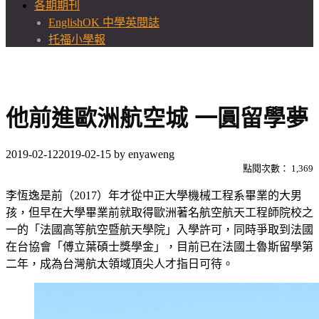
各期期刊
EnglishOK 中學英閱誌
托福小學報
他前進歐洲航空城 一圓留學夢
2019-02-12
2019-02-15
by
enyaweng
點閱次數：
1,369
李恆逸是前（2017）年才從中正大學機械工程系畢業的大男
孩，但早在大學畢業前就取得歐洲著名航空航天工程師院校之
一的「法國高等航空暨航天學院」入學許可，同時爭取到法國
在台協會「傅立葉碩士獎學金」，目前已在法國土魯斯留學第
二年，成為台灣航太領域頂尖人才指日可待。