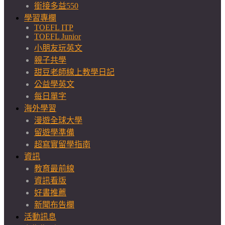
銜接多益550
學習專欄
TOEFL ITP
TOEFL Junior
小朋友玩英文
親子共學
甜豆老師線上教學日記
公益學英文
每日單字
海外學習
漫遊全球大學
留遊學準備
超寫實留學指南
資訊
教育最前線
資訊看版
好書推薦
新聞布告欄
活動訊息