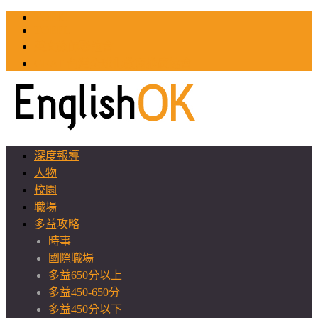
TOEIC
TOEFL
英文教師聯誼會
GEAT 台灣全球化教育推廣協會
深度報導
人物
校園
職場
多益攻略
時事
國際職場
多益650分以上
多益450-650分
多益450分以下