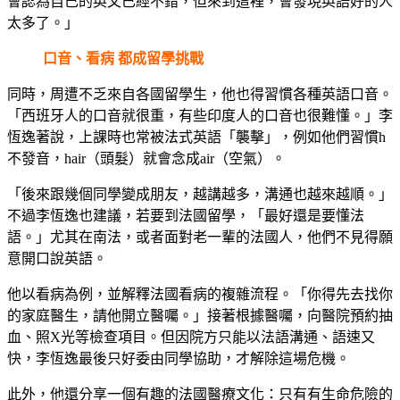
會認為自己的英文已經不錯，但來到這裡，會發現英語好的人
太多了。」
口音、看病 都成留學挑戰
同時，周遭不乏來自各國留學生，他也得習慣各種英語口音。
「西班牙人的口音就很重，有些印度人的口音也很難懂。」李
恆逸著說，上課時也常被法式英語「襲擊」，例如他們習慣h
不發音，hair（頭髮）就會念成air（空氣）。
「後來跟幾個同學變成朋友，越講越多，溝通也越來越順。」
不過李恆逸也建議，若要到法國留學，「最好還是要懂法
語。」尤其在南法，或者面對老一輩的法國人，他們不見得願
意開口說英語。
他以看病為例，並解釋法國看病的複雜流程。「你得先去找你
的家庭醫生，請他開立醫囑。」接著根據醫囑，向醫院預約抽
血、照X光等檢查項目。但因院方只能以法語溝通、語速又
快，李恆逸最後只好委由同學協助，才解除這場危機。
此外，他還分享一個有趣的法國醫療文化：只有有生命危險的