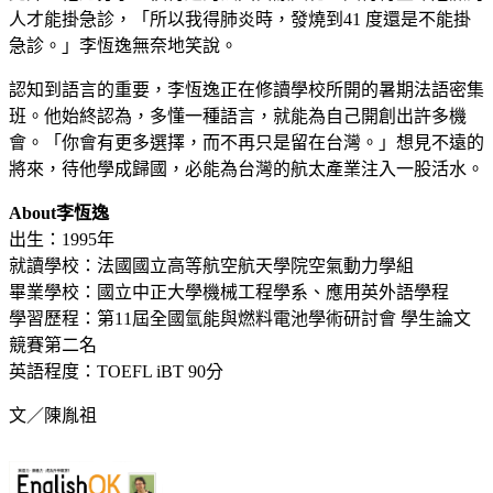
人才能掛急診，「所以我得肺炎時，發燒到41 度還是不能掛
急診。」李恆逸無奈地笑說。
認知到語言的重要，李恆逸正在修讀學校所開的暑期法語密集
班。他始終認為，多懂一種語言，就能為自己開創出許多機
會。「你會有更多選擇，而不再只是留在台灣。」想見不遠的
將來，待他學成歸國，必能為台灣的航太產業注入一股活水。
About李恆逸
出生：1995年
就讀學校：法國國立高等航空航天學院空氣動力學組
畢業學校：國立中正大學機械工程學系、應用英外語學程
學習歷程：第11屆全國氫能與燃料電池學術研討會 學生論文
競賽第二名
英語程度：TOEFL iBT 90分
文／陳胤祖