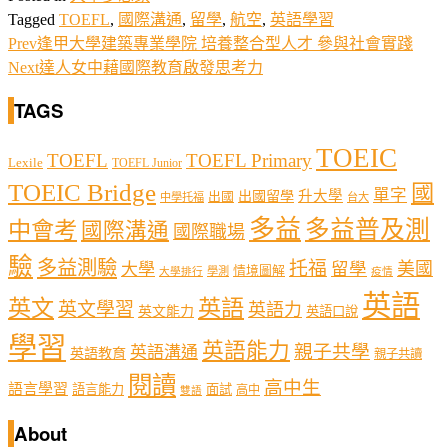
Tagged
TOEFL
,
國際溝通
,
留學
,
航空
,
英語學習
Prev
逢甲大學建築專業學院 培養整合型人才 參與社會實踐
Next
達人女中藉國際教育啟發思考力
TAGS
TOEIC
TOEFL
TOEFL Primary
Lexile
TOEFL Junior
TOEIC Bridge
國
單字
出國留學
升大學
出國
中學托福
台大
多益
多益普及測
中會考
國際溝通
國際職場
驗
多益測驗
托福
留學
美國
大學
情境圖解
學測
大學排行
疫情
英語
英文
英語
英文學習
英語力
英文能力
英語口說
學習
英語能力
親子共學
英語溝通
英語教育
親子共讀
閱讀
高中生
語言學習
語言能力
面試
高中
雙語
About