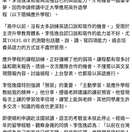
準，李恆逸深知需再加強自己的英語能力，才有機會一圓留學
夢，因而申請修讀中正大學應用英外語學
程（以下簡稱應外學程）。
「高中以前，沒有太多訓練英語口說和寫作的機會。」受限於
主流升學教育體系，李恆逸自認口說和寫作的能力並不好，尤
其TOEFL iBT 的測驗包括聽、說、讀、寫四項能力，過去培
養英語力的方式並不盡然管用。
應外學程的課程訓練，正好彌補了他的弱項。課程都有很多討
論和期末報告，透過一次次團隊合作的機會，不僅需以英文呈
現簡報內容，討論過程、上台發表，也都是以英語進行。
李恆逸還特別強調「預習」的重要，「主動學習，是應外學程
教給我的精神。」他分享，遵循老師建議的課前預習，他發現
每次上課的學習效率倍增，課堂上能與老師、其他同學產生許
多交流，知識的吸收也更深刻。
即使順利申請赴法國就讀，語言的考驗並未就此停止。經過一
年的留學經驗，觀察身邊的同儕，李恆逸認為：「以前在台灣