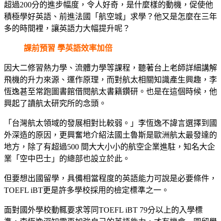
超過200分的進步幅度，令人好奇，是什麼樣的動機，促使他
積極學好英語、前進法國「航空城」求學？他又是怎麼在三年
多的時間裡，讓英語力大幅提升呢？
課前預習 學英語效率加倍
因大二修習熱力學、流體力學等課程，聽著台上老師詳細講解
飛機的升力來源、運作原理，而對航太相關知識產生興趣，李
恆逸甚至常跑圖書館借閱航太書籍鑽研。也是在這個時候，他
興起了讀航太研究所的念頭。
「台灣航太領域的發展相對比較弱。」李恆逸不諱言選擇到國
外深造的原因，更興奮地介紹法國土魯斯是歐洲航太最發達的
地方，除了有超過500 間大大小小的航空企業進駐，知名大企
業「空中巴士」的總部也設立於此。
但要想出國留學，具備相當程度的英語能力可說是必要條件，
TOEFL iBT更是許多學校採用的檢定標準之一。
面對國外學校動輒要求等同TOEFL iBT 79分以上的入學標