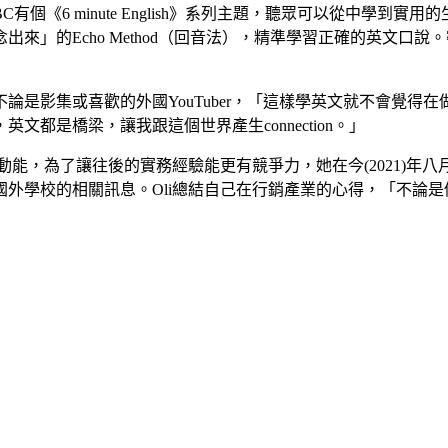
BBC有個《6 minute English》系列主題，聽眾可以從中
o Method（回音法），精準學習正確的英文口說。密集的練習讓Oli在大
論是影集或喜歡的外國YouTuber，「這樣學英文就不會覺得
都是橋梁，讓我跟這個世界產生connection。」
動能，為了讓往後的實務經驗能更有競爭力，她在今(2021)
校的相關訊息。Oli總結自己在行銷產業的心得，「不論是做線上還