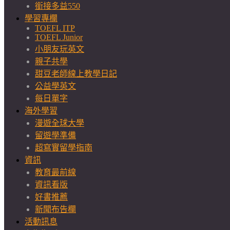
銜接多益550
學習專欄
TOEFL ITP
TOEFL Junior
小朋友玩英文
親子共學
甜豆老師線上教學日記
公益學英文
每日單字
海外學習
漫遊全球大學
留遊學準備
超寫實留學指南
資訊
教育最前線
資訊看版
好書推薦
新聞布告欄
活動訊息