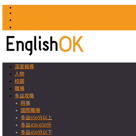
TOEIC
TOEFL
英文教師聯誼會
GEAT 台灣全球化教育推廣協會
深度報導
人物
校園
職場
多益攻略
時事
國際職場
多益650分以上
多益450-650分
多益450分以下