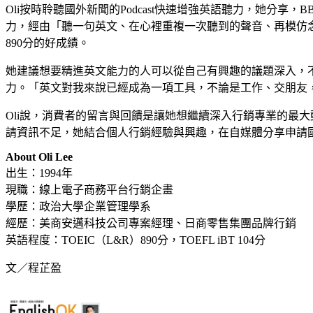
Oli按時聆聽國外新聞的Podcast快速增強英語聽力，她分享，
力，經由「聽一句英文、在心裡重複一次聽到的聲音、再模仿念出來」的Ech
890分的好成績。
她建議想要精進英文能力的人可以從自己有興趣的議題深入，不
力。「英文對我來說已經成為一項工具，不論是工作、交朋友，英文
Oli說，消費者的留言與回饋是讓她想繼續深入行銷專業的最大
請資訊不足，她結合個人行銷經驗與興趣，在自媒體分享申請國外學
About Oli Lee
出生：1994年
現職：線上電子商務平台行銷企畫
學歷：政治大學企業管理學系
經歷：美商安邁科技公司專案經理、日商零售集團品牌行銷
英語程度：TOEIC（L&R）890分，TOEFL iBT 104分
文／程芷盈