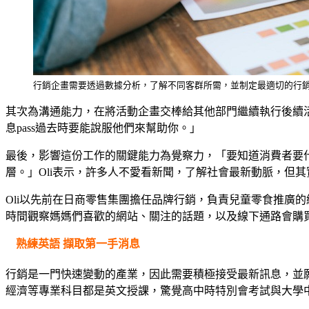
行銷企畫需要透過數據分析，了解不同客群所需，並制定最適切的行
其次為溝通能力，在將活動企畫交棒給其他部門繼續執行後續
息pass過去時要能說服他們來幫助你。」
最後，影響這份工作的關鍵能力為覺察力，「要知道消費者要
層。」Oli表示，許多人不愛看新聞，了解社會最新動脈，但
Oli以先前在日商零售集團擔任品牌行銷，負責兒童零食推廣
時間觀察媽媽們喜歡的網站、關注的話題，以及線下通路會購
熟練英語 擷取第一手消息
行銷是一門快速變動的產業，因此需要積極接受最新訊息，並願
經濟等專業科目都是英文授課，驚覺高中時特別會考試與大學