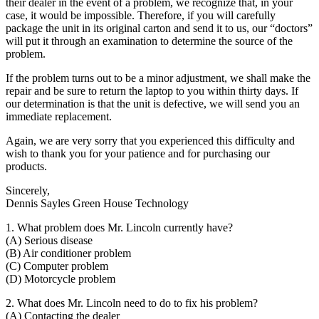
their dealer in the event of a problem, we recognize that, in your
case, it would be impossible. Therefore, if you will carefully
package the unit in its original carton and send it to us, our “doctors”
will put it through an examination to determine the source of the
problem.
If the problem turns out to be a minor adjustment, we shall make the
repair and be sure to return the laptop to you within thirty days. If
our determination is that the unit is defective, we will send you an
immediate replacement.
Again, we are very sorry that you experienced this difficulty and
wish to thank you for your patience and for purchasing our
products.
Sincerely,
Dennis Sayles Green House Technology
1. What problem does Mr. Lincoln currently have?
(A) Serious disease
(B) Air conditioner problem
(C) Computer problem
(D) Motorcycle problem
2. What does Mr. Lincoln need to do to fix his problem?
(A) Contacting the dealer