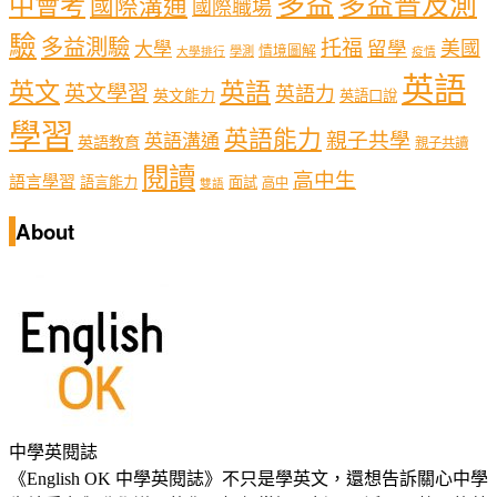
多益
多益普及測
中會考
國際溝通
國際職場
驗
多益測驗
托福
留學
美國
大學
情境圖解
學測
大學排行
疫情
英語
英文
英語
英文學習
英語力
英文能力
英語口說
學習
英語能力
親子共學
英語溝通
英語教育
親子共讀
閱讀
高中生
語言學習
語言能力
面試
高中
雙語
About
中學英閱誌
《English OK 中學英閱誌》不只是學英文，還想告訴關心中學