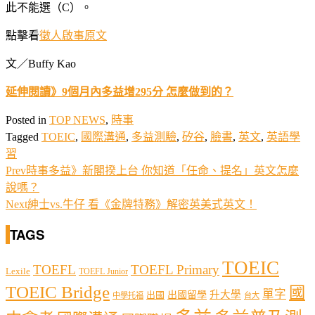
此不能選（C）。
點擊看
徵人啟事原文
文／Buffy Kao
延伸閱讀》9個月內多益增295分 怎麼做到的？
Posted in
TOP NEWS
,
時事
Tagged
TOEIC
,
國際溝通
,
多益測驗
,
矽谷
,
臉書
,
英文
,
英語學
習
Prev
時事多益》新閣揆上台 你知道「任命、提名」英文怎麼
說嗎？
Next
紳士vs.牛仔 看《金牌特務》解密英美式英文！
TAGS
TOEIC
TOEFL
TOEFL Primary
Lexile
TOEFL Junior
TOEIC Bridge
國
單字
出國留學
升大學
出國
中學托福
台大