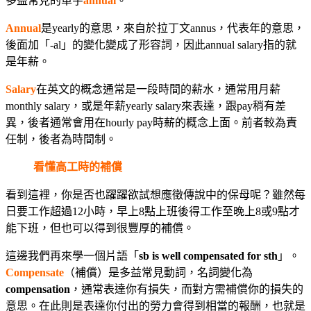
多益常見的單字
annual
。
Annual
是yearly的意思，來自於拉丁文annus，代表年的意思，
後面加「-al」的變化變成了形容詞，因此annual salary指的就
是年薪。
Salary
在英文的概念通常是一段時間的薪水，通常用月薪
monthly salary，或是年薪yearly salary來表達，跟pay稍有差
異，後者通常會用在hourly pay時薪的概念上面。前者較為責
任制，後者為時間制。
看懂高工時的補償
看到這裡，你是否也躍躍欲試想應徵傳說中的保母呢？雖然每
日要工作超過12小時，早上8點上班後得工作至晚上8或9點才
能下班，但也可以得到很豐厚的補償。
這邊我們再來學一個片語「
sb is well compensated for sth
」。
Compensate
（補償）是多益常見動詞，名詞變化為
compensation
，通常表達你有損失，而對方需補償你的損失的
意思。在此則是表達你付出的勞力會得到相當的報酬，也就是