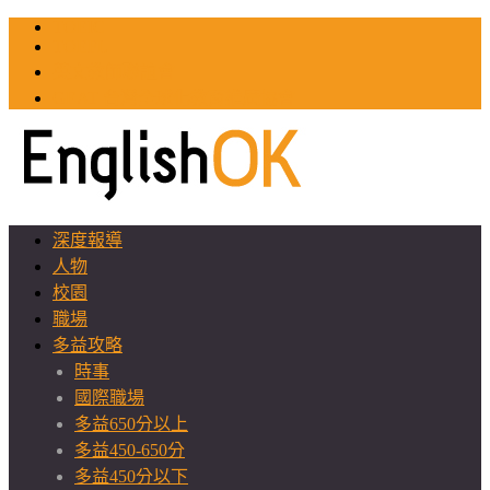
TOEIC
TOEFL
英文教師聯誼會
GEAT 台灣全球化教育推廣協會
深度報導
人物
校園
職場
多益攻略
時事
國際職場
多益650分以上
多益450-650分
多益450分以下