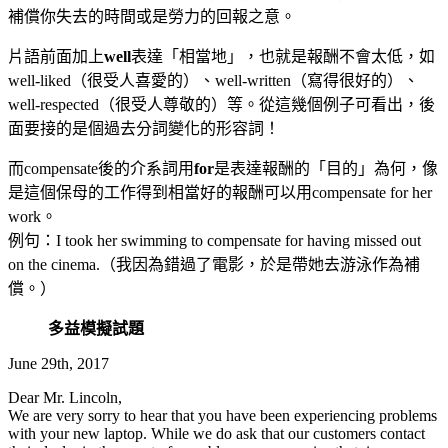
補償你失去的時間或是勞力的回報之意。
片語前面加上
well
表達「相當地」，也就是報酬不會太低，如
well-liked（很受人喜愛的）、well-written（寫得很好的）、
well-respected（很受人尊敬的）等。從這幾個例子可看出，後
面要接的是個過去分詞變化的形容詞！
而compensate後的介系詞用
for
是表達報酬的「目的」為何，像
是這個保母的工作得到相當好的報酬可以用compensate for her
work。
例句：I took her swimming to compensate for having missed out
on the cinema.（我因為錯過了電影，於是帶她去游泳作為補
償。）
多益模擬試題
June 29th, 2017
Dear Mr. Lincoln,
We are very sorry to hear that you have been experiencing problems
with your new laptop. While we do ask that our customers contact