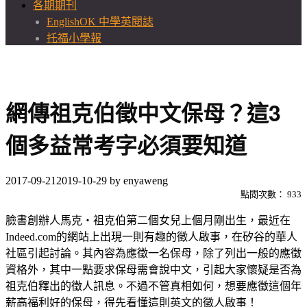
各期期刊
EnglishOK 中學英閱誌
托福小學報
網傳祖克伯徵中文保母？這3
個多益常考字必須要知道
2017-09-21
2019-10-29
by
enyaweng
點閱次數：
933
臉書創辦人馬克‧祖克伯第二個女兒上個月剛出生，最近在
Indeed.com的網站上出現一則有趣的徵人啟事，在矽谷的華人
社區引起討論。其內容為應徵一名保母，除了列出一般的應徵
資格外，其中一點要求保母需會說中文，引起大家懷疑是否為
祖克伯釋出的徵人訊息。不過不管真相如何，想要應徵這個年
薪高福利好的保母，得先看懂這則英文的徵人啟事！