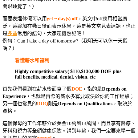
闔眼睡覺了。）
而要表達休假可以用
get ~ day(s) off
，英文中off應用相當廣
泛，這邊加在幾日後面表示休息，這是英文常見表達語，也正
是
多益
常用的語句，大家趁機熟記吧！
例句：Can I take a day off tomorrow?（我明天可以休一天假
嗎？）
看懂薪水和福利
Highly competitive salary( $110,$130,000 DOE plus
full benefits, medical, dental, vision, etc
首先我們看到在薪水後面寫了個
DOE
，指的是
Depends on
Experience
，也就是實際的薪水多寡要取決於你的工作經驗；
另一個也常見的
DOQ
則是
Depends on Qualifications
，取決於
資格。
這個保母的工作年薪介於美金10萬到13萬間，而且享有醫療、
牙科和視力等全額健康保險。講到年薪，我們一定要來學一個