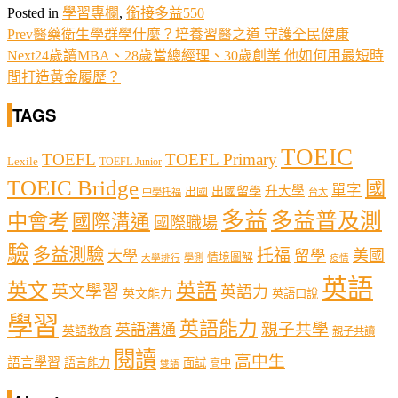
Posted in
學習專欄
,
銜接多益550
Prev
醫藥衛生學群學什麼？培養習醫之道 守護全民健康
Next
24歲讀MBA、28歲當總經理、30歲創業 他如何用最短時
間打造黃金履歷？
TAGS
TOEIC
TOEFL
TOEFL Primary
Lexile
TOEFL Junior
TOEIC Bridge
國
單字
出國留學
升大學
出國
中學托福
台大
多益
多益普及測
中會考
國際溝通
國際職場
驗
多益測驗
托福
留學
美國
大學
情境圖解
學測
大學排行
疫情
英語
英文
英語
英文學習
英語力
英文能力
英語口說
學習
英語能力
親子共學
英語溝通
英語教育
親子共讀
閱讀
高中生
語言學習
語言能力
面試
高中
雙語