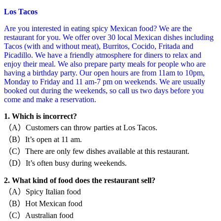
Los Tacos
Are you interested in eating spicy Mexican food? We are the
restaurant for you. We offer over 30 local Mexican dishes including
Tacos (with and without meat), Burritos, Cocido, Fritada and
Picadillo. We have a friendly atmosphere for diners to relax and
enjoy their meal. We also prepare party meals for people who are
having a birthday party. Our open hours are from 11am to 10pm,
Monday to Friday and 11 am-7 pm on weekends. We are usually
booked out during the weekends, so call us two days before you
come and make a reservation.
1. Which is incorrect?
（A）Customers can throw parties at Los Tacos.
（B）It’s open at 11 am.
（C）There are only few dishes available at this restaurant.
（D）It’s often busy during weekends.
2. What kind of food does the restaurant sell?
（A）Spicy Italian food
（B）Hot Mexican food
（C）Australian food