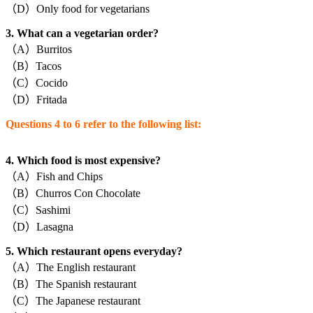
（D）Only food for vegetarians
3. What can a vegetarian order?
（A）Burritos
（B）Tacos
（C）Cocido
（D）Fritada
Questions 4 to 6 refer to the following list:
4. Which food is most expensive?
（A）Fish and Chips
（B）Churros Con Chocolate
（C）Sashimi
（D）Lasagna
5. Which restaurant opens everyday?
（A）The English restaurant
（B）The Spanish restaurant
（C）The Japanese restaurant