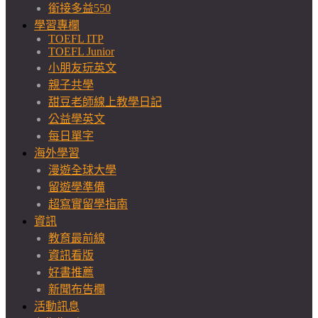
銜接多益550
學習專欄
TOEFL ITP
TOEFL Junior
小朋友玩英文
親子共學
甜豆老師線上教學日記
公益學英文
每日單字
海外學習
漫遊全球大學
留遊學準備
超寫實留學指南
資訊
教育最前線
資訊看版
好書推薦
新聞布告欄
活動訊息