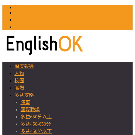
TOEIC
TOEFL
英文教師聯誼會
GEAT 台灣全球化教育推廣協會
深度報導
人物
校園
職場
多益攻略
時事
國際職場
多益650分以上
多益450-650分
多益450分以下