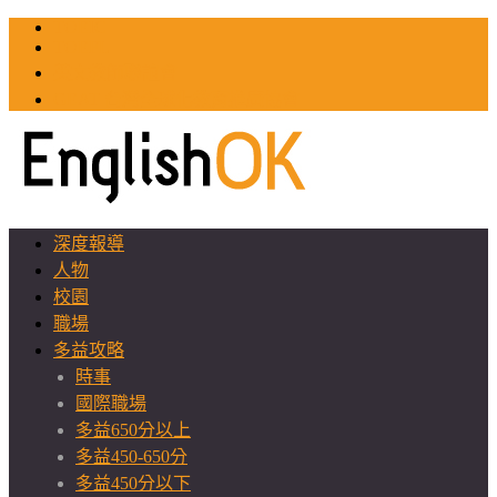
TOEIC
TOEFL
英文教師聯誼會
GEAT 台灣全球化教育推廣協會
深度報導
人物
校園
職場
多益攻略
時事
國際職場
多益650分以上
多益450-650分
多益450分以下