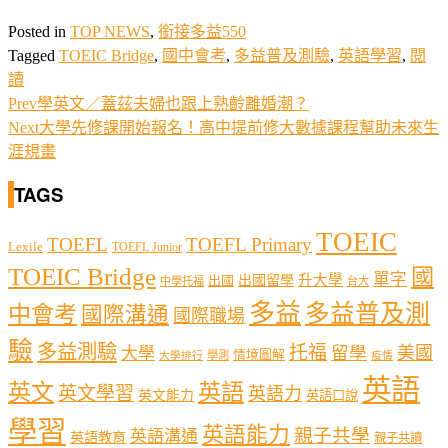
Posted in
TOP NEWS
,
銜接多益550
Tagged
TOEIC Bridge
,
國中會考
,
多益普及測驗
,
英語學習
,
閱
讀
Prev
學英文／蓋茲夫婦也跟上熟齡離婚潮？
Next
大學先修課開始報名！高中提前修大數據課程幫助未來生
涯規畫
TAGS
TOEIC
TOEFL
TOEFL Primary
Lexile
TOEFL Junior
TOEIC Bridge
國
單字
出國留學
升大學
出國
中學托福
台大
多益
多益普及測
中會考
國際溝通
國際職場
驗
多益測驗
托福
留學
美國
大學
情境圖解
學測
大學排行
疫情
英語
英文
英語
英文學習
英語力
英文能力
英語口說
學習
英語能力
親子共學
英語溝通
英語教育
親子共讀