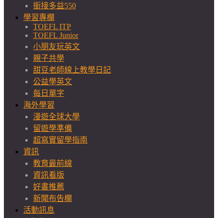
銜接多益550
學習專欄
TOEFL ITP
TOEFL Junior
小朋友玩英文
親子共學
甜豆老師線上教學日記
公益學英文
每日單字
海外學習
漫遊全球大學
留遊學準備
超寫實留學指南
資訊
教育最前線
資訊看版
好書推薦
新聞布告欄
活動訊息