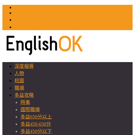
TOEIC
TOEFL
英文教師聯誼會
GEAT 台灣全球化教育推廣協會
深度報導
人物
校園
職場
多益攻略
時事
國際職場
多益650分以上
多益450-650分
多益450分以下