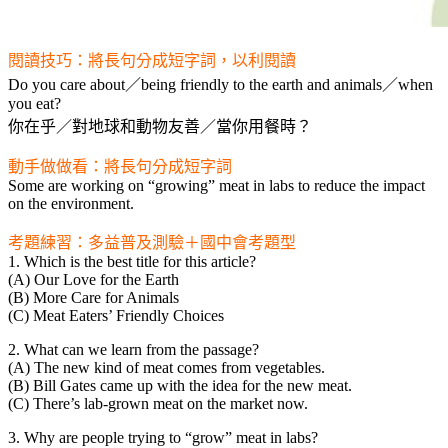
閱讀技巧：將長句分成短字詞，以利閱讀
Do you care about／being friendly to the earth and animals／when
you eat?
你在乎／對地球和動物友善／當你用餐時？
動手做做看：將長句分成短字詞
Some are working on “growing” meat in labs to reduce the impact
on the environment.
考題練習：多益普及測驗＋國中會考題型
1. Which is the best title for this article?
(A) Our Love for the Earth
(B) More Care for Animals
(C) Meat Eaters’ Friendly Choices
2. What can we learn from the passage?
(A) The new kind of meat comes from vegetables.
(B) Bill Gates came up with the idea for the new meat.
(C) There’s lab-grown meat on the market now.
3. Why are people trying to “grow” meat in labs?