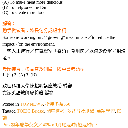
(A) To make meat more delicious
(B) To help save the Earth
(C) To create more food
解答：
動手做做看：將長句分成短字詞
Some are working on／“growing” meat in labs／to reduce the
impact／on the environment.
一些人正進行／在實驗室「養殖」食用肉／以減少衝擊／對環
境。
考題練習：多益普及測驗＋國中會考題型
1. (C) 2. (A) 3. (B)
致理科技大學陳超明講座教授 編審
資深英語教師廖莉雅 編寫
Posted in
TOP NEWS
,
銜接多益550
Tagged
TOEIC Bridge
,
國中會考
,
多益普及測驗
,
英語學習
,
閱
讀
Prev
週年慶學英文／40% off到底是4折還是6折？