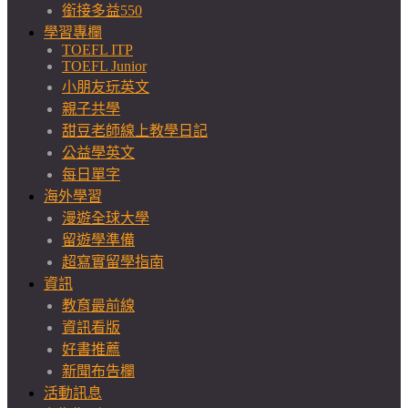
銜接多益550
學習專欄
TOEFL ITP
TOEFL Junior
小朋友玩英文
親子共學
甜豆老師線上教學日記
公益學英文
每日單字
海外學習
漫遊全球大學
留遊學準備
超寫實留學指南
資訊
教育最前線
資訊看版
好書推薦
新聞布告欄
活動訊息