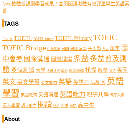
Next
檢驗新課綱學習成果！善用閱讀測驗有效評量學生英語素
養
TAGS
TOEIC
TOEFL
TOEFL Primary
Lexile
TOEFL Junior
TOEIC Bridge
國
單字
出國留學
升大學
出國
中學托福
台大
多益
多益普及測
中會考
國際溝通
國際職場
驗
多益測驗
托福
留學
美國
大學
情境圖解
學測
大學排行
疫情
英語
英文
英語
英文學習
英語力
英文能力
英語口說
學習
英語能力
親子共學
英語溝通
英語教育
親子共讀
閱讀
高中生
語言學習
語言能力
面試
高中
雙語
About