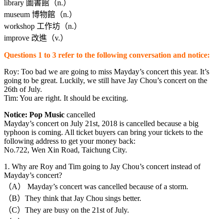
library 圖書館（n.）
museum 博物館（n.）
workshop 工作坊（n.）
improve 改進（v.）
Questions 1 to 3 refer to the following conversation and notice:
Roy: Too bad we are going to miss Mayday’s concert this year. It’s
going to be great. Luckily, we still have Jay Chou’s concert on the
26th of July.
Tim: You are right. It should be exciting.
Notice: Pop Music
cancelled
Mayday’s concert on July 21st, 2018 is cancelled because a big
typhoon is coming. All ticket buyers can bring your tickets to the
following address to get your money back:
No.722, Wen Xin Road, Taichung City.
1. Why are Roy and Tim going to Jay Chou’s concert instead of
Mayday’s concert?
（A） Mayday’s concert was cancelled because of a storm.
（B）They think that Jay Chou sings better.
（C）They are busy on the 21st of July.