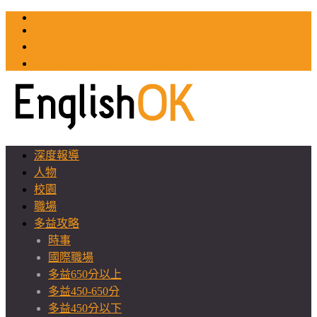
TOEIC
TOEFL
英文教師聯誼會
GEAT 台灣全球化教育推廣協會
深度報導
人物
校園
職場
多益攻略
時事
國際職場
多益650分以上
多益450-650分
多益450分以下