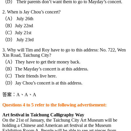
（D） Their parents don’t want them to go to Mayday’s concert.
2. When is Jay Chou’s concert?
（A） July 26th
（B）July 22nd
（C）July 21st
（D） July 23rd
3. Why will Tim and Roy have to go to this address: No. 722, Wen
Xin Road, Taichung City?
（A）They have to get their money back.
（B）The Mayday’s concert is at this address.
（C）Their friends live here.
（D）Jay Chou’s concert is at this address.
答案：A、A、A
Questions 4 to 5 refer to the following advertisement:
Art festival in Taichung Calligraphy Way
On the 21st of January, the Taichung City Art Museum will be
holding a Chinese and American art festival at the Museum
Exhibition Room A. People will be able to see art pieces from