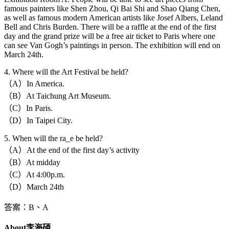
famous painters like Shen Zhou, Qi Bai Shi and Shao Qiang Chen,
as well as famous modern American artists like Josef Albers, Leland
Bell and Chris Burden. There will be a raffle at the end of the first
day and the grand prize will be a free air ticket to Paris where one
can see Van Gogh’s paintings in person. The exhibition will end on
March 24th.
4. Where will the Art Festival be held?
（A）In America.
（B）At Taichung Art Museum.
（C）In Paris.
（D）In Taipei City.
5. When will the ra_e be held?
（A）At the end of the first day’s activity
（B）At midday
（C）At 4:00p.m.
（D）March 24th
答案：B、A
About李海碩