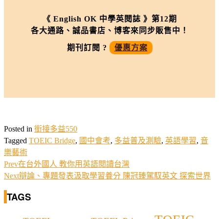
《 English OK 中學英閱誌 》第12期
各大通路、誠品書店、博客來同步販售中！
期刊訂閱 ?
優惠方案
Posted in
銜接多益550
Tagged
TOEIC Bridge
,
國中會考
,
多益普及測驗
,
英語學習
,
音
樂藝術
Prev
在台外國人 教你用英語閱讀台灣
Next
辯論、專題發表汲取學習養分 陳冠臻駕馭英文 探索世界
TAGS