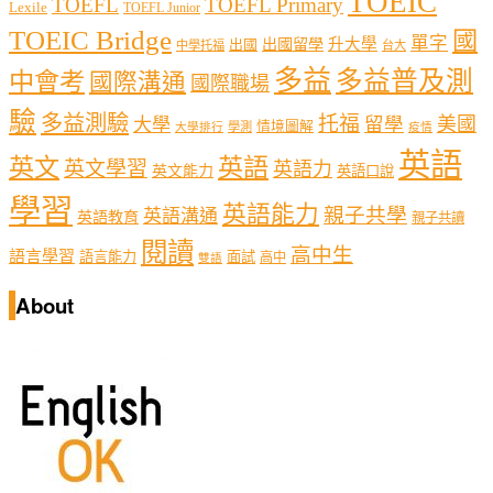
TOEIC
TOEFL
TOEFL Primary
Lexile
TOEFL Junior
TOEIC Bridge
國
單字
出國留學
升大學
出國
中學托福
台大
多益
多益普及測
中會考
國際溝通
國際職場
驗
多益測驗
托福
留學
美國
大學
情境圖解
學測
大學排行
疫情
英語
英文
英語
英文學習
英語力
英文能力
英語口說
學習
英語能力
親子共學
英語溝通
英語教育
親子共讀
閱讀
高中生
語言學習
語言能力
面試
高中
雙語
About