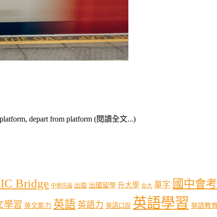
form, depart from platform (閱讀全文...)
IC Bridge
國中會考
單字
出國留學
升大學
出國
中學托福
台大
英語學習
英語
文學習
英語力
英語教
英文能力
英語口說