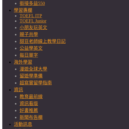
銜接多益550
學習專欄
TOEFL ITP
TOEFL Junior
小朋友玩英文
親子共學
甜豆老師線上教學日記
公益學英文
每日單字
海外學習
漫遊全球大學
留遊學準備
超寫實留學指南
資訊
教育最前線
資訊看版
好書推薦
新聞布告欄
活動訊息