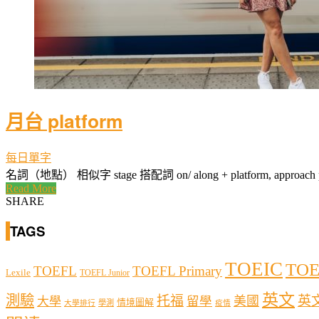
月台 platform
每日單字
名詞（地點） 相似字 stage 搭配詞 on/ along + platform, approach plat
Read More
SHARE
TAGS
TOEIC
TOE
TOEFL
TOEFL Primary
Lexile
TOEFL Junior
英文
測驗
托福
英
留學
美國
大學
情境圖解
學測
大學排行
疫情