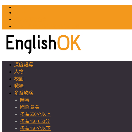
TOEIC
TOEFL
英文教師聯誼會
GEAT 台灣全球化教育推廣協會
深度報導
人物
校園
職場
多益攻略
時事
國際職場
多益650分以上
多益450-650分
多益450分以下