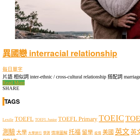
異國戀 interracial relationship
每日單字
片語 相似詞 inter-ethnic / cross-cultural relationship 搭配詞 marr
Read More
SHARE
TAGS
TOEIC
TOE
TOEFL
TOEFL Primary
Lexile
TOEFL Junior
英文
測驗
托福
英
留學
美國
大學
情境圖解
學測
大學排行
疫情