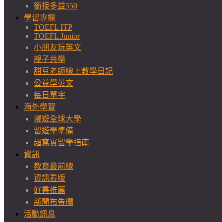
銜接多益550
學習專欄
TOEFL ITP
TOEFL Junior
小朋友玩英文
親子共學
甜豆老師線上教學日記
公益學英文
每日單字
海外學習
漫遊全球大學
留遊學準備
超寫實留學指南
資訊
教育最前線
資訊看版
好書推薦
新聞布告欄
活動訊息