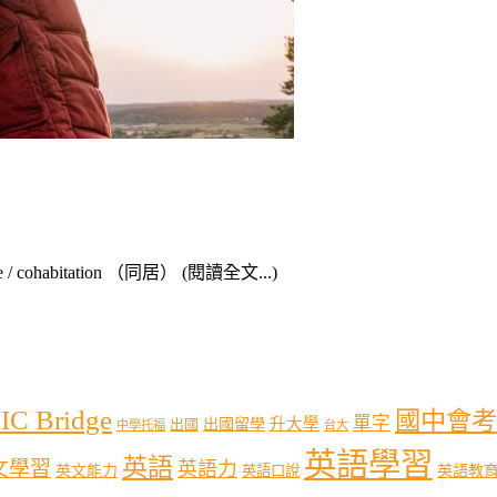
iage / cohabitation （同居） (閱讀全文...)
IC Bridge
國中會考
單字
出國留學
升大學
出國
中學托福
台大
英語學習
英語
文學習
英語力
英語教
英文能力
英語口說