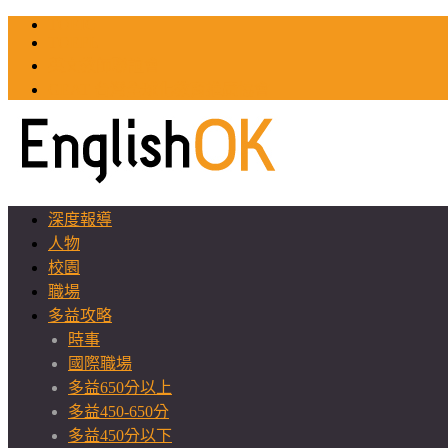
TOEIC
TOEFL
英文教師聯誼會
GEAT 台灣全球化教育推廣協會
深度報導
人物
校園
職場
多益攻略
時事
國際職場
多益650分以上
多益450-650分
多益450分以下