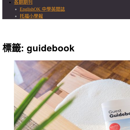
各期期刊
EnglishOK 中學英閱誌
托福小學報
標籤:
guidebook