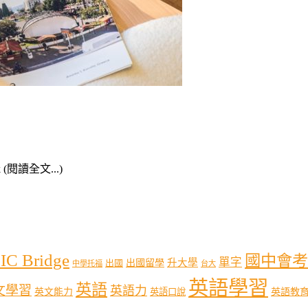
k (閱讀全文...)
IC Bridge
國中會考
單字
出國留學
升大學
出國
中學托福
台大
英語學習
英語
文學習
英語力
英語教
英文能力
英語口說