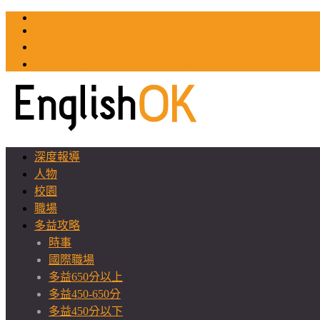
TOEIC
TOEFL
英文教師聯誼會
GEAT 台灣全球化教育推廣協會
深度報導
人物
校園
職場
多益攻略
時事
國際職場
多益650分以上
多益450-650分
多益450分以下