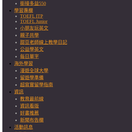
銜接多益550
學習專欄
TOEFL ITP
TOEFL Junior
小朋友玩英文
親子共學
甜豆老師線上教學日記
公益學英文
每日單字
海外學習
漫遊全球大學
留遊學準備
超寫實留學指南
資訊
教育最前線
資訊看版
好書推薦
新聞布告欄
活動訊息