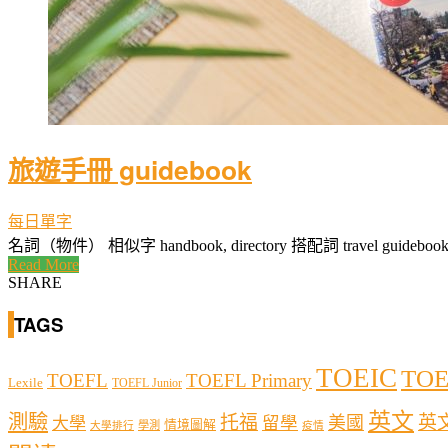
旅遊手冊 guidebook
每日單字
名詞（物件） 相似字 handbook, directory 搭配詞 travel guideboo
Read More
SHARE
TAGS
TOEIC
TOE
TOEFL
TOEFL Primary
Lexile
TOEFL Junior
英文
測驗
托福
英
留學
美國
大學
情境圖解
學測
大學排行
疫情