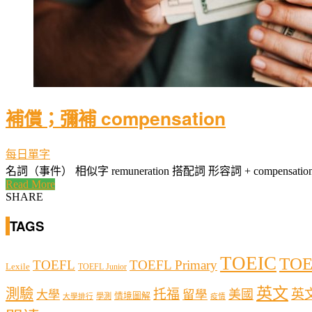
補償；彌補 compensation
每日單字
名詞（事件） 相似字 remuneration 搭配詞 形容詞 + compensation, claim/
Read More
SHARE
TAGS
TOEIC
TOE
TOEFL
TOEFL Primary
Lexile
TOEFL Junior
英文
測驗
托福
英
留學
美國
大學
情境圖解
學測
大學排行
疫情