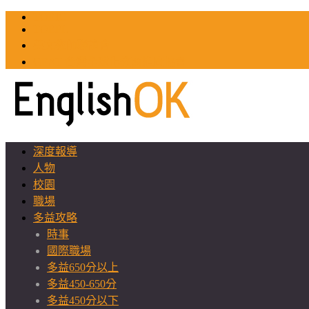
TOEIC
TOEFL
英文教師聯誼會
GEAT 台灣全球化教育推廣協會
深度報導
人物
校園
職場
多益攻略
時事
國際職場
多益650分以上
多益450-650分
多益450分以下