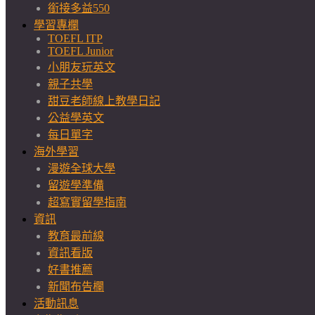
銜接多益550
學習專欄
TOEFL ITP
TOEFL Junior
小朋友玩英文
親子共學
甜豆老師線上教學日記
公益學英文
每日單字
海外學習
漫遊全球大學
留遊學準備
超寫實留學指南
資訊
教育最前線
資訊看版
好書推薦
新聞布告欄
活動訊息