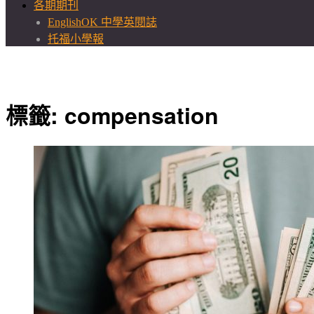
各期期刊
EnglishOK 中學英閱誌
托福小學報
標籤:
compensation