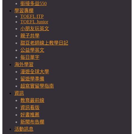
銜接多益550
學習專欄
TOEFL ITP
TOEFL Junior
小朋友玩英文
親子共學
甜豆老師線上教學日記
公益學英文
每日單字
海外學習
漫遊全球大學
留遊學準備
超寫實留學指南
資訊
教育最前線
資訊看版
好書推薦
新聞布告欄
活動訊息