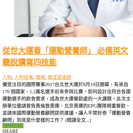
從世大運看「運動營養師」 必備英文
聽說讀寫四技能
人物
,
人物故事
,
職場
,
職涯望遠鏡
備受注目的國際賽事2017台北世大運於8月19日開幕，有來自
170 個國家、1.2萬名選手前來參與比賽，如何設計出符合各國
運動選手的飲食需求，成為世大運餐飲處的一大課題。此次主
辦單位邀請曾負責倫敦奧運、北京奧運的EPG團隊規畫餐飲，
並請來國際運動營養顧問提供建議，讓人不禁好奇「運動營養
顧問」到底是什麼樣的工作？ (閱讀全文...)
Read More
SHARE