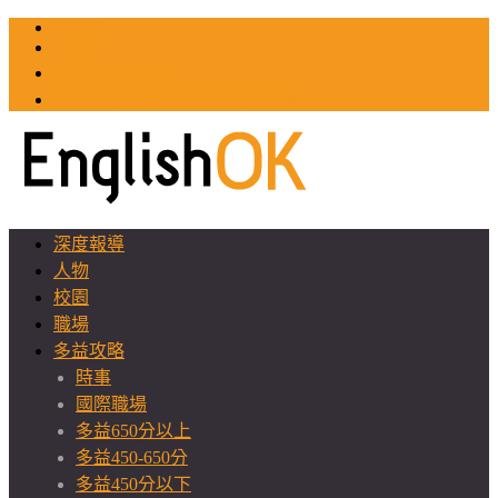
TOEIC
TOEFL
英文教師聯誼會
GEAT 台灣全球化教育推廣協會
深度報導
人物
校園
職場
多益攻略
時事
國際職場
多益650分以上
多益450-650分
多益450分以下