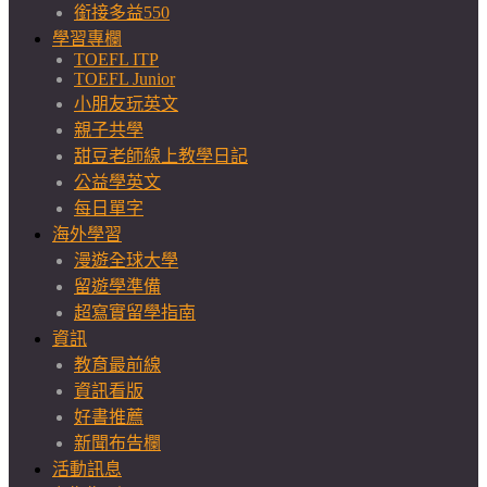
銜接多益550
學習專欄
TOEFL ITP
TOEFL Junior
小朋友玩英文
親子共學
甜豆老師線上教學日記
公益學英文
每日單字
海外學習
漫遊全球大學
留遊學準備
超寫實留學指南
資訊
教育最前線
資訊看版
好書推薦
新聞布告欄
活動訊息