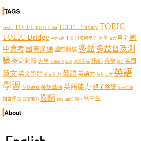
TAGS
TOEIC
TOEFL
TOEFL Primary
Lexile
TOEFL Junior
TOEIC Bridge
國
單字
出國留學
升大學
出國
中學托福
台大
多益
多益普及測
中會考
國際溝通
國際職場
驗
多益測驗
托福
留學
美國
大學
情境圖解
學測
大學排行
疫情
英語
英文
英語
英文學習
英語力
英文能力
英語口說
學習
英語能力
親子共學
英語溝通
英語教育
親子共讀
閱讀
高中生
語言學習
語言能力
面試
高中
雙語
About