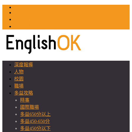
TOEIC
TOEFL
英文教師聯誼會
GEAT 台灣全球化教育推廣協會
深度報導
人物
校園
職場
多益攻略
時事
國際職場
多益650分以上
多益450-650分
多益450分以下