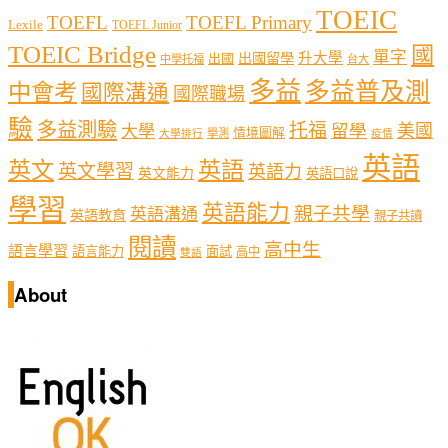
TOEIC
TOEFL
TOEFL Primary
Lexile
TOEFL Junior
TOEIC Bridge
國
單字
出國留學
升大學
出國
中學托福
台大
多益
多益普及測
中會考
國際溝通
國際職場
驗
多益測驗
托福
留學
美國
大學
情境圖解
學測
大學排行
疫情
英語
英文
英語
英文學習
英語力
英文能力
英語口說
學習
英語能力
親子共學
英語溝通
英語教育
親子共讀
閱讀
高中生
語言學習
語言能力
面試
高中
雙語
About