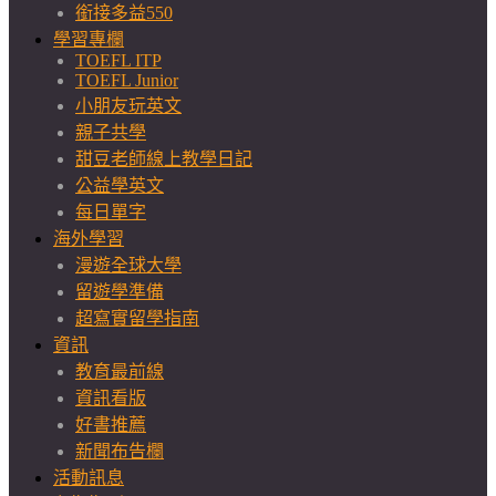
銜接多益550
學習專欄
TOEFL ITP
TOEFL Junior
小朋友玩英文
親子共學
甜豆老師線上教學日記
公益學英文
每日單字
海外學習
漫遊全球大學
留遊學準備
超寫實留學指南
資訊
教育最前線
資訊看版
好書推薦
新聞布告欄
活動訊息