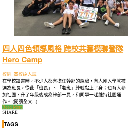
四人四色領導風格 跨校共籌模聯營隊
Hero Camp
校園
,
高校達人誌
在學校讀書時，不少人都有擔任幹部的經驗，有人剛入學就被
選為班長，從此「班長」、「老班」綽號黏上了身；也有人參
加社團，升了年級後成為幹部一員，和同學一起維持社團運
作。 (閱讀全文...)
Read More
SHARE
TAGS