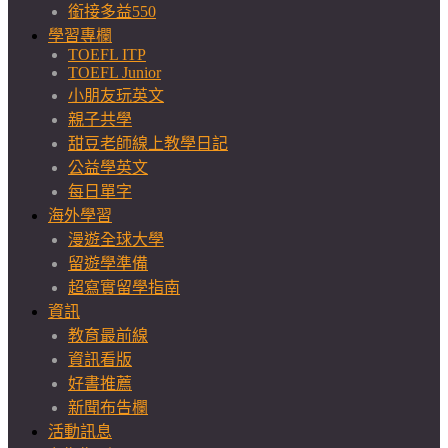
銜接多益550
學習專欄
TOEFL ITP
TOEFL Junior
小朋友玩英文
親子共學
甜豆老師線上教學日記
公益學英文
每日單字
海外學習
漫遊全球大學
留遊學準備
超寫實留學指南
資訊
教育最前線
資訊看版
好書推薦
新聞布告欄
活動訊息