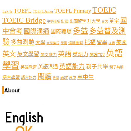
TOEIC
TOEFL
TOEFL Primary
Lexile
TOEFL Junior
TOEIC Bridge
國
單字
出國留學
升大學
出國
中學托福
台大
多益
多益普及測
中會考
國際溝通
國際職場
驗
多益測驗
托福
留學
美國
大學
情境圖解
學測
大學排行
疫情
英語
英文
英語
英文學習
英語力
英文能力
英語口說
學習
英語能力
親子共學
英語溝通
英語教育
親子共讀
閱讀
高中生
語言學習
語言能力
面試
高中
雙語
About