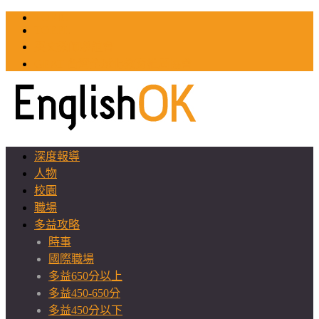
TOEIC
TOEFL
英文教師聯誼會
GEAT 台灣全球化教育推廣協會
深度報導
人物
校園
職場
多益攻略
時事
國際職場
多益650分以上
多益450-650分
多益450分以下