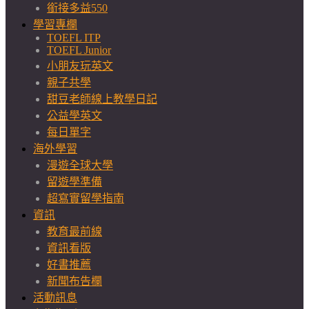
銜接多益550
學習專欄
TOEFL ITP
TOEFL Junior
小朋友玩英文
親子共學
甜豆老師線上教學日記
公益學英文
每日單字
海外學習
漫遊全球大學
留遊學準備
超寫實留學指南
資訊
教育最前線
資訊看版
好書推薦
新聞布告欄
活動訊息