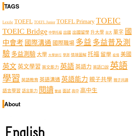
TAGS
TOEIC
TOEFL
TOEFL Primary
Lexile
TOEFL Junior
TOEIC Bridge
國
單字
出國留學
升大學
出國
中學托福
台大
多益
多益普及測
中會考
國際溝通
國際職場
驗
多益測驗
托福
留學
美國
大學
情境圖解
學測
大學排行
疫情
英語
英文
英語
英文學習
英語力
英文能力
英語口說
學習
英語能力
親子共學
英語溝通
英語教育
親子共讀
閱讀
高中生
語言學習
語言能力
面試
高中
雙語
About