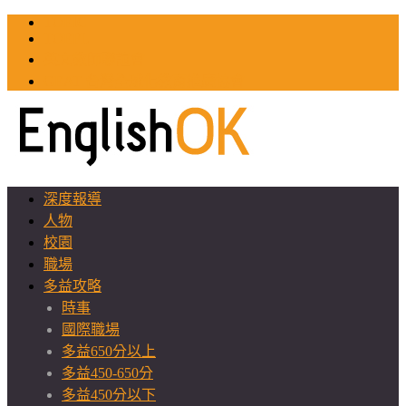
TOEIC
TOEFL
英文教師聯誼會
GEAT 台灣全球化教育推廣協會
深度報導
人物
校園
職場
多益攻略
時事
國際職場
多益650分以上
多益450-650分
多益450分以下