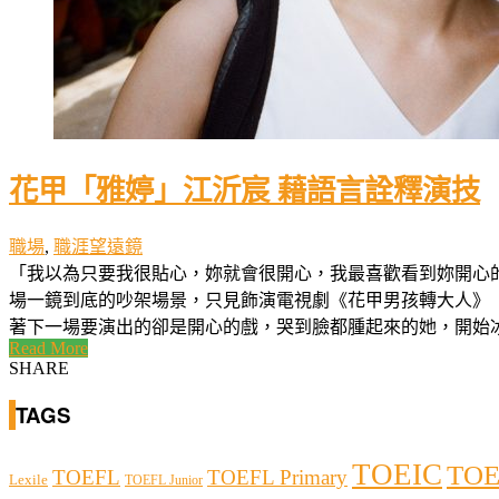
花甲「雅婷」江沂宸 藉語言詮釋演技
職場
,
職涯望遠鏡
「我以為只要我很貼心，妳就會很開心，我最喜歡看到妳開心
場一鏡到底的吵架場景，只見飾演電視劇《花甲男孩轉大人》
著下一場要演出的卻是開心的戲，哭到臉都腫起來的她，開始冰敷、
Read More
SHARE
TAGS
TOEIC
TOE
TOEFL
TOEFL Primary
Lexile
TOEFL Junior