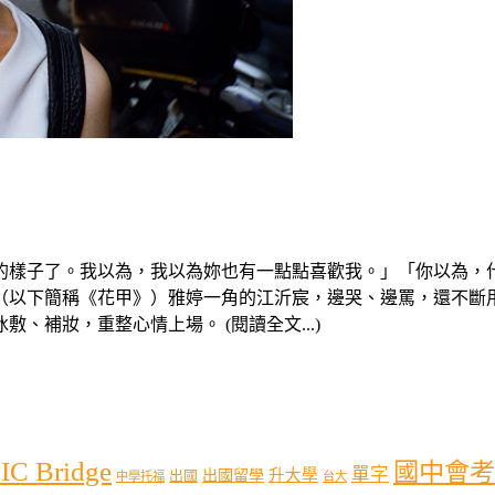
的樣子了。我以為，我以為妳也有一點點喜歡我。」「你以為，什
（以下簡稱《花甲》）雅婷一角的江沂宸，邊哭、邊罵，還不斷
補妝，重整心情上場。 (閱讀全文...)
IC Bridge
國中會考
單字
出國留學
升大學
出國
中學托福
台大