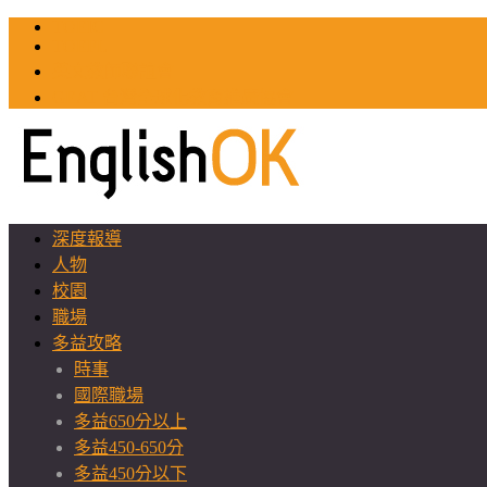
TOEIC
TOEFL
英文教師聯誼會
GEAT 台灣全球化教育推廣協會
深度報導
人物
校園
職場
多益攻略
時事
國際職場
多益650分以上
多益450-650分
多益450分以下