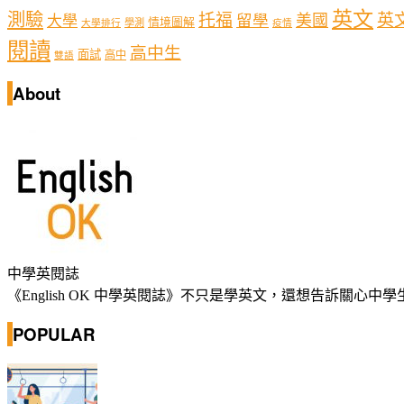
英文
測驗
托福
英
留學
美國
大學
情境圖解
學測
大學排行
疫情
閱讀
高中生
面試
高中
雙語
About
中學英閱誌
《English OK 中學英閱誌》不只是學英文，還想告訴關
POPULAR