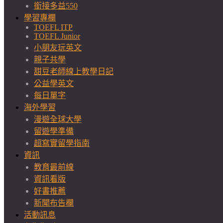
銜接多益550
學習專欄
TOEFL ITP
TOEFL Junior
小朋友玩英文
親子共學
甜豆老師線上教學日記
公益學英文
每日單字
海外學習
漫遊全球大學
留遊學準備
超寫實留學指南
資訊
教育最前線
資訊看版
好書推薦
新聞布告欄
活動訊息